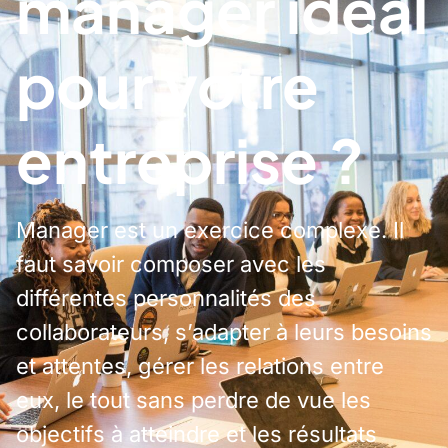
manager idéal
pour votre
entreprise ?
Manager est un exercice complexe. Il
faut savoir composer avec les
différentes personnalités des
collaborateurs, s’adapter à leurs besoins
et attentes, gérer les relations entre
eux, le tout sans perdre de vue les
objectifs à atteindre et les résultats