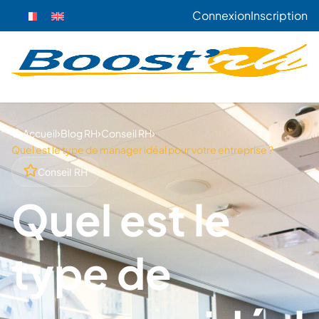
Connexion
Inscription
›
›
›
Accueil
Blog RH
Conseil RH
Quel est le type de manager idéal pour votre entreprise ?
Conseil RH
Quel est le
type de