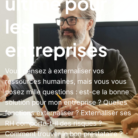
ultime pour
les
entreprises
Vous pensez à externaliser vos
ressources humaines, mais vous vous
posez mille questions : est-ce la bonne
solution pour mon entreprise ? Quelles
fonctions externaliser ? Externaliser ses
RH comporte-t-il des risques ?
Comment trouver le bon prestataire ?