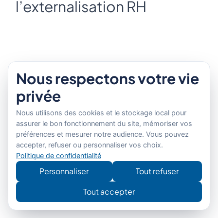
l’externalisation RH
Même s’ils sont mineurs, l’externalisation RH
Nous respectons votre vie
comporte des risques qu’il vaut mieux identifier en
privée
amont pour s’en prémunir : confidentialité des
données, maintien de la qualité des services,
Nous utilisons des cookies et le stockage local pour
contrôle des compétences et connaissances au
assurer le bon fonctionnement du site, mémoriser vos
sein de l’entreprise…
préférences et mesurer notre audience. Vous pouvez
accepter, refuser ou personnaliser vos choix.
En effet, l’entreprise qui externalise une fonction
Politique de confidentialité
renonce à un lien de subordination avec ses
Personnaliser
Tout refuser
collaborateurs, au profit d’un tiers. Il y a là un risque
de perte de contrôle et de déperdition de
Tout accepter
l’information, des données et de confidentialité.