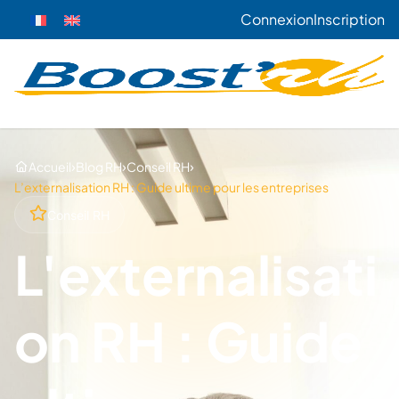
Connexion
Inscription
›
›
›
Accueil
Blog RH
Conseil RH
L’externalisation RH : Guide ultime pour les entreprises
Conseil RH
L'externalisati
on RH : Guide