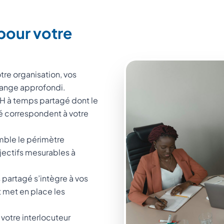
pour votre
tre organisation, vos
change approfondi.
DRH à temps partagé dont le
ité correspondent à votre
mble le périmètre
bjectifs mesurables à
partagé s’intègre à vos
t met en place les
 votre interlocuteur