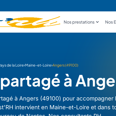
Nos prestations
Nos E
›
›
ays de la Loire
Maine-et-Loire
Angers (49100)
partagé à Ange
tagé à Angers (49100) pour accompagner 
t'RH intervient en Maine-et-Loire et dans to
 bureau de Nantes. Nos consultants RH