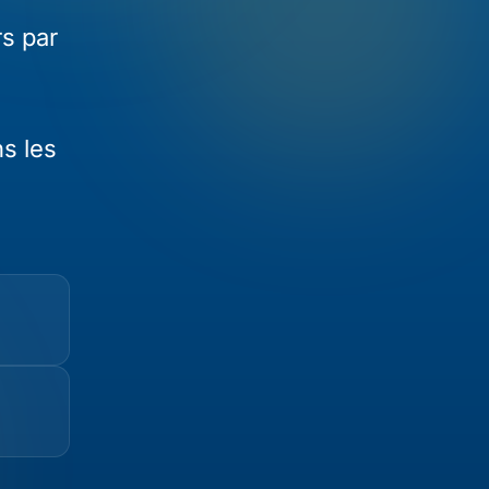
s par
s les