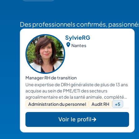
Des professionnels confirmés, passionnés
Sylvie
RG
Nantes
Manager RH de transition
Une expertise de DRH généraliste de plus de 13 ans
acquise au sein de PME/ETI des secteurs
agroalimentaire et de la santé animale, complétée
par des missions réussies d'audit RH me confortent
Administration du personnel
Audit RH
+5
dans un positionnement de DRH de transition ou de
Consulting. Je dispose d'une palette de
Voir le profil
compétences large et régulièrement mise à jour
dans mon domaine d'expertise. Coach
professionnelle certifiée, j'accompagne