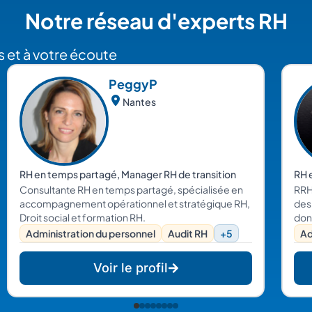
Notre réseau d'experts RH
 et à votre écoute
Peggy
P
Nantes
RH en temps partagé, Manager RH de transition
RH 
Consultante RH en temps partagé, spécialisée en
RRH
accompagnement opérationnel et stratégique RH,
des
Droit social et formation RH.
don
en e
Administration du personnel
Audit RH
+5
Ad
rec
régl
Voir le profil