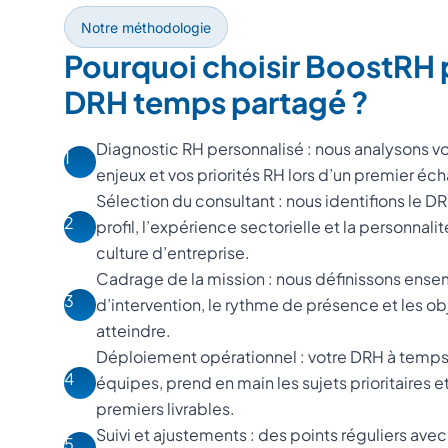
Notre méthodologie
Pourquoi choisir BoostRH 
DRH temps partagé ?
Diagnostic RH personnalisé : nous analysons vo
1
enjeux et vos priorités RH lors d’un premier é
Sélection du consultant : nous identifions le 
2
profil, l’expérience sectorielle et la personnal
culture d’entreprise.
Cadrage de la mission : nous définissons ense
3
d’intervention, le rythme de présence et les o
atteindre.
Déploiement opérationnel : votre DRH à temps 
4
équipes, prend en main les sujets prioritaires e
premiers livrables.
Suivi et ajustements : des points réguliers avec
5