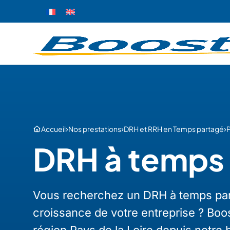
›
›
›
Accueil
Nos prestations
DRH et RRH en Temps partagé
P
DRH à temps 
Vous recherchez un DRH à temps par
croissance de votre entreprise ? Boos
région Pays de la Loire depuis notre