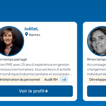
Joëlle
L
Nantes
en temps partagé
RH en temp
 en PME avec 25 ans d’expérience en gestion
Accompagnem
 ressources humaines, tous secteurs d’activité
changement
t numérique/industrie/sanitaire et social avec
individuel d
xpertise l'audit de la fonction RH, le
ministration du personnel
Audit RH
+6
Développ
rutement la gestion des compétences, le suivi
ementaire, les projets RH.
Voir le profil