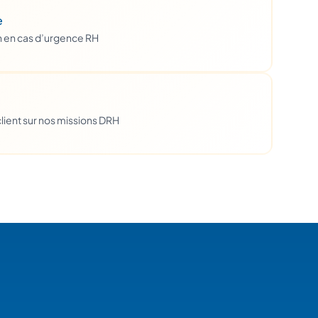
e
h en cas d’urgence RH
lient sur nos missions DRH