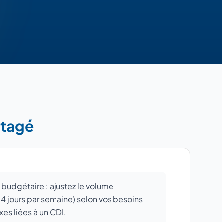
rtagé
se budgétaire : ajustez le volume
à 4 jours par semaine) selon vos besoins
xes liées à un CDI.