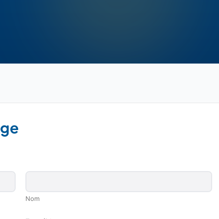
age
Nom