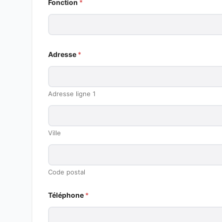
Fonction
*
r
e
s
s
e
Adresse
*
Adresse ligne 1
Ville
Code postal
Téléphone
*