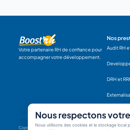
Nos pres
Audit RH et
Votre partenaire RH de confiance pour
accompagner votre développement.
Developp
DRH et RR
Externalisa
Sourcing 
Nous respectons votre 
Nous utilisons des cookies et le stockage local 
Copyright © 2026 Boost'RH Groupe. Tous droits réservés.