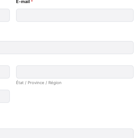
E-mail
*
État / Province / Région