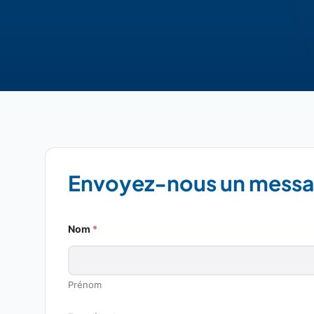
Envoyez-nous un mess
*
Nom
*
E
-
m
a
i
Prénom
l
A
d