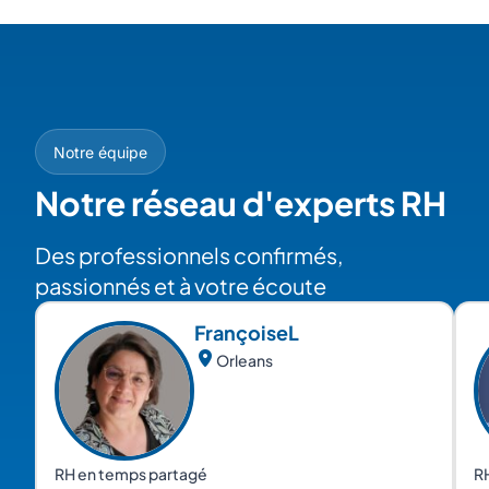
Notre équipe
Notre réseau d'experts RH
Des professionnels confirmés,
passionnés et à votre écoute
Françoise
L
Orleans
RH en temps partagé
R