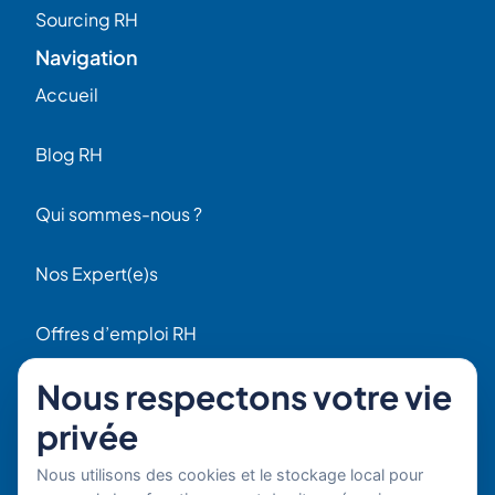
Sourcing RH
Navigation
Accueil
Blog RH
Qui sommes-nous ?
Nos Expert(e)s
Offres d’emploi RH
Contact
Nous respectons votre vie
56 Rue Raspail
privée
F92300 Levallois
+ 33 (0)1 42 70 97 20
Nous utilisons des cookies et le stockage local pour
Par email