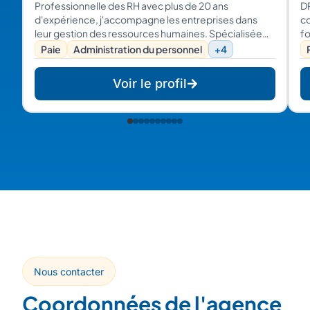
Professionnelle des RH avec plus de 20 ans
D
d'expérience, j'accompagne les entreprises dans
co
leur gestion des ressources humaines. Spécialisée
fo
dans l'administration du personnel, la gestion de la
hu
Paie
Administration du personnel
+4
paie, le recrutement, ainsi que la gestion des emplois
l'
et des compétences, j'apporte des solutions sur
Voir le profil
mesure pour répondre aux besoins spécifiques de
votre organisation. Mon expertise et mon approche
centrée sur les résultats vous assurent un
accompagnement efficace et une gestion RH en
toute sérénité.
Nous contacter
Coordonnées de l'agence