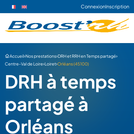
Connexion
Inscription
›
›
›
Accueil
Nos prestations
DRH et RRH en Temps partagé
›
›
Centre-Val de Loire
Loiret
Orléans (45100)
DRH à temps
partagé à
Orléans