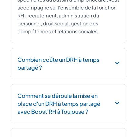
accompagne sur l'ensemble de la fonction
RH : recrutement, administration du
personnel, droit social, gestion des
compétences et relations sociales.
Combien coûte un DRH à temps
partagé ?
Le coût d'un DRH à temps partagé dépend
Comment se déroule la mise en
du volume d'intervention (nombre de jours
place d'un DRH à temps partagé
par mois) et de la complexité des missions
avec Boost'RH à Toulouse ?
confiées. En moyenne, il représente 30 à 50
% du coût d'un DRH salarié à temps plein,
tout en offrant une expertise équivalente.
Après un premier échange pour