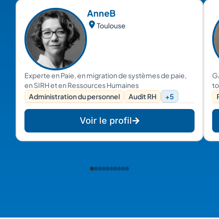
Anne
B
Toulouse
Experte en Paie, en migration de systèmes de paie,
Ga
en SIRH et en Ressources Humaines
to
Administration du personnel
Audit RH
+5
Voir le profil