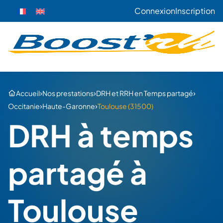
Connexion
Inscription
›
›
›
Accueil
Nos prestations
DRH et RRH en Temps partagé
›
›
Occitanie
Haute-Garonne
Toulouse (31500)
DRH à temps
partagé à
Toulouse