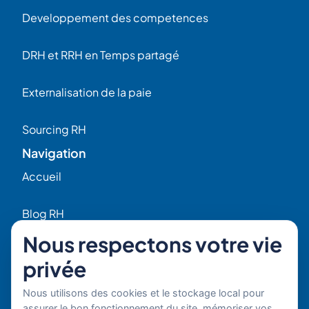
Developpement des competences
DRH et RRH en Temps partagé
Externalisation de la paie
Sourcing RH
Navigation
Accueil
Blog RH
Nous respectons votre vie
Qui sommes-nous ?
privée
Nos Expert(e)s
Nous utilisons des cookies et le stockage local pour
assurer le bon fonctionnement du site, mémoriser vos