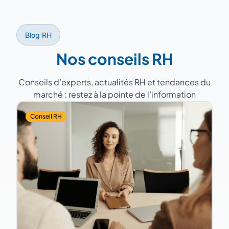
interviennent directement dans vos locaux
également piloter des projets spécifiques
et connaissent les acteurs économiques,
comme une refonte de la politique de
institutionnels et les spécificités du marché
rémunération ou la mise en place d'un SIRH.
Blog RH
de l'emploi de votre territoire.
Nos conseils RH
Conseils d’experts, actualités RH et tendances du
marché : restez à la pointe de l’information
Conseil RH