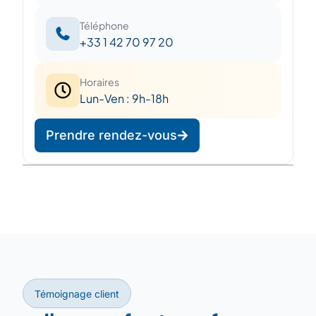
Téléphone
+33 1 42 70 97 20
Horaires
Lun-Ven : 9h-18h
Prendre rendez-vous
Leaflet
|
©
OpenStreetMap
©
CARTO
+
−
Témoignage client