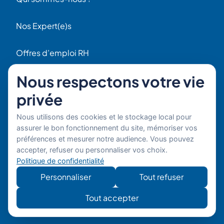
Nos Expert(e)s
Offres d’emploi RH
Contact
Nous respectons votre vie
56 Rue Raspail
privée
F92300 Levallois
+ 33 (0)1 42 70 97 20
Nous utilisons des cookies et le stockage local pour
Par email
assurer le bon fonctionnement du site, mémoriser vos
préférences et mesurer notre audience. Vous pouvez
Copyright © 2026 Boost'RH
Mentions légales
accepter, refuser ou personnaliser vos choix.
Groupe. Tous droits réservés.
Politique de confidentialité
Politique de confidentialité
Site
Développe
Personnaliser
Tout refuser
développé
mon site
par
Tout accepter