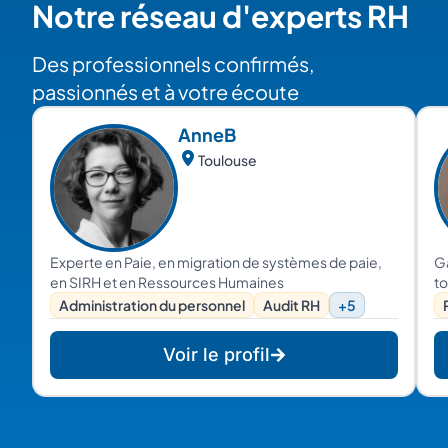
Notre réseau d'experts RH
Des professionnels confirmés,
passionnés et à votre écoute
Anne
B
Toulouse
Experte en Paie, en migration de systèmes de paie,
Ga
en SIRH et en Ressources Humaines
to
Administration du personnel
Audit RH
+5
Voir le profil