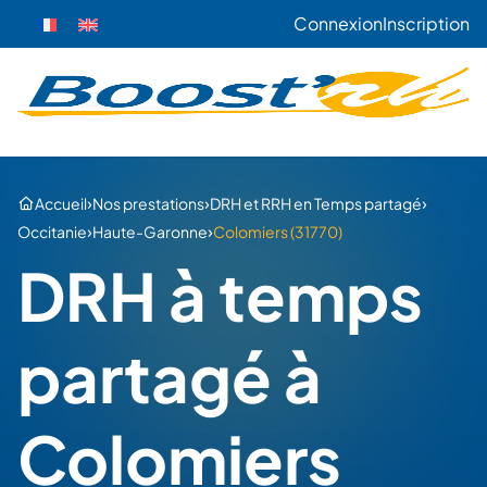
Connexion
Inscription
›
›
›
Accueil
Nos prestations
DRH et RRH en Temps partagé
›
›
Occitanie
Haute-Garonne
Colomiers (31770)
DRH à temps
partagé à
Colomiers