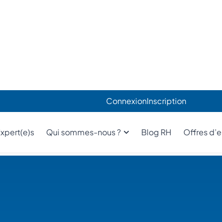
e
h en cas d’urgence RH
lient sur nos missions DRH