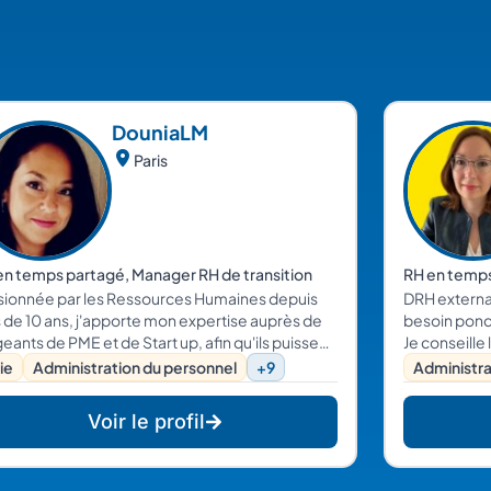
Dounia
LM
Paris
en temps partagé, Manager RH de transition
RH en temp
sionnée par les Ressources Humaines depuis
DRH externa
s de 10 ans, j'apporte mon expertise auprès de
besoin ponc
geants de PME et de Start up, afin qu'ils puissent
Je conseille
concentrer sur le développement de leur
Droit du Trava
ie
Administration du personnel
+9
Administra
ir échanger avec vous sur vos
blématiques RH, je vous apporte des solutions
Voir le profil
 mesure.