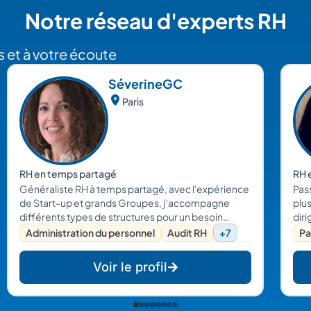
Notre réseau d'experts RH
 et à votre écoute
Séverine
GC
Paris
RH en temps partagé
RH 
Généraliste RH à temps partagé, avec l'expérience
Pas
de Start-up et grands Groupes, j’accompagne
plu
différents types de structures pour un besoin
diri
ponctuel ou un accompagnement plus régulier
se 
Administration du personnel
Audit RH
+7
Pa
dans le domaine des RH, du droit social et du
Business. Après avo
recrutement.
pro
Voir le profil
sur