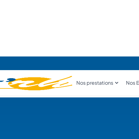
Expertise certifié
imum 10 ans d’expérience
Intervention sous 48
Qualité garantie
première année
98% de satisfaction c