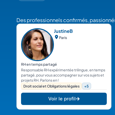
Des professionnels confirmés, passionnés
Justine
B
Paris
RH en temps partagé
Responsable RH expérimentée trilingue, en temps
partagé, pour vous accompagner sur vos sujets et
projets RH. Parlons en !
Droit social et Obligations légales
+5
Voir le profil