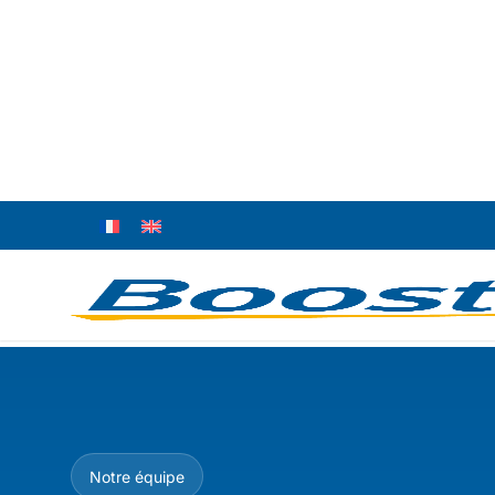
Expertise certifiée
Tous nos DRH sont certifiés et possèdent min
ROI mesurable
Réduction moyenne de 45% des coûts RH la 
Notre équipe