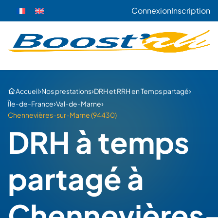
Connexion
Inscription
›
›
›
Accueil
Nos prestations
DRH et RRH en Temps partagé
›
›
Île-de-France
Val-de-Marne
Chennevières-sur-Marne (94430)
DRH à temps
partagé à
Chennevières