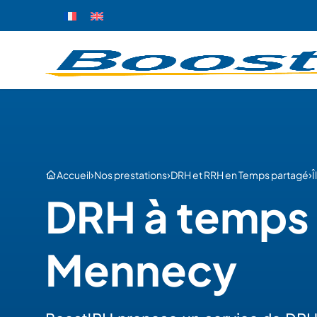
›
›
›
Accueil
Nos prestations
DRH et RRH en Temps partagé
DRH à temps 
Mennecy