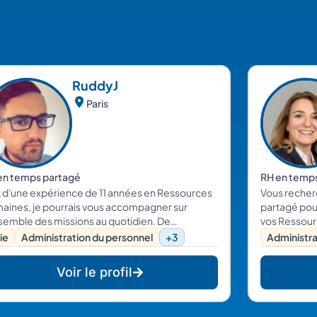
Ruddy
J
Paris
en temps partagé
RH en temp
t d'une expérience de 11 années en Ressources
Vous reche
aines, je pourrais vous accompagner sur
partagé pou
nsemble des missions au quotidien. De
vos Ressour
ministration du personnel, en passant par
ie
Administration du personnel
+3
Administra
ablissement des bulletins de paie mais
lement en appui sur vos projets RH
Voir le profil
crutement, GPEC, RSE & QVT …)