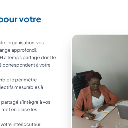
pour votre
tre organisation, vos
change approfondi.
DRH à temps partagé dont le
ité correspondent à votre
mble le périmètre
bjectifs mesurables à
partagé s’intègre à vos
t met en place les
 votre interlocuteur