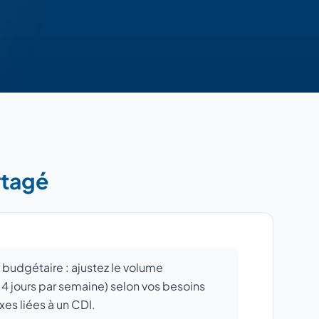
rtagé
se budgétaire : ajustez le volume
à 4 jours par semaine) selon vos besoins
xes liées à un CDI.