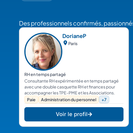
Des professionnels confirmés, passionnés
Doriane
P
Paris
RH en temps partagé
Consultante RH expérimentée en temps partagé
avec une double casquette RH et finances pour
accompagner les TPE-PME et les Associations.
Paie
Administration du personnel
+7
Voir le profil