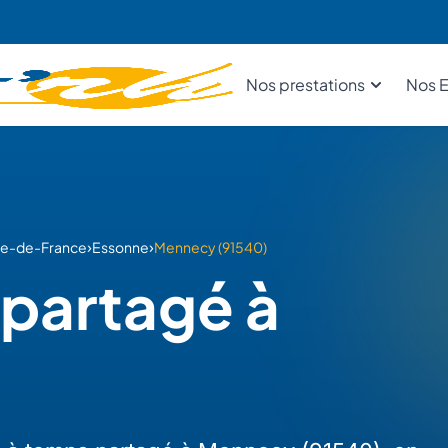
Nos prestations
Nos E
›
›
Île-de-France
Essonne
Mennecy (91540)
partagé à