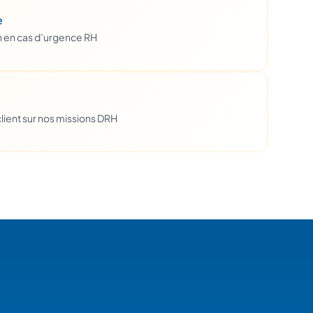
e
h en cas d’urgence RH
lient sur nos missions DRH