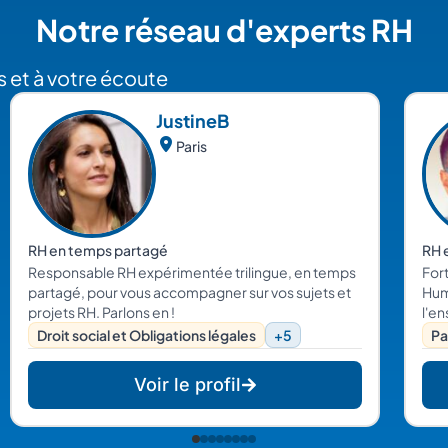
Notre réseau d'experts RH
 et à votre écoute
Justine
B
Paris
RH en temps partagé
RH 
Responsable RH expérimentée trilingue, en temps
For
partagé, pour vous accompagner sur vos sujets et
Hum
projets RH. Parlons en !
l'e
l'ad
Droit social et Obligations légales
+5
Pa
l'ét
éga
Voir le profil
(re