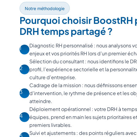
Notre méthodologie
Pourquoi choisir BoostRH 
DRH temps partagé ?
Diagnostic RH personnalisé : nous analysons vo
1
enjeux et vos priorités RH lors d’un premier é
Sélection du consultant : nous identifions le 
2
profil, l’expérience sectorielle et la personnal
culture d’entreprise.
Cadrage de la mission : nous définissons ense
3
d’intervention, le rythme de présence et les o
atteindre.
Déploiement opérationnel : votre DRH à temps 
4
équipes, prend en main les sujets prioritaires e
premiers livrables.
Suivi et ajustements : des points réguliers avec
5