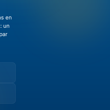
ns en
: un
par