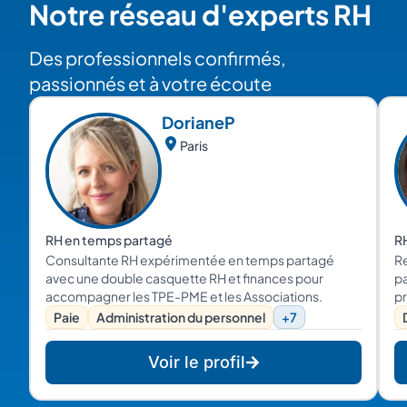
Notre réseau d'experts RH
Des professionnels confirmés,
passionnés et à votre écoute
Doriane
P
Paris
RH en temps partagé
R
Consultante RH expérimentée en temps partagé
Re
avec une double casquette RH et finances pour
pa
accompagner les TPE-PME et les Associations.
pr
Paie
Administration du personnel
+7
Voir le profil