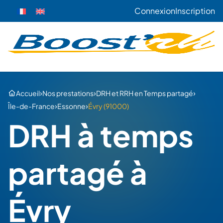
Connexion
Inscription
›
›
›
Accueil
Nos prestations
DRH et RRH en Temps partagé
›
›
Île-de-France
Essonne
Évry (91000)
DRH à temps
partagé à
Évry