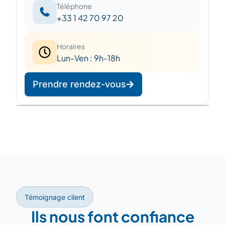
Téléphone
+33 1 42 70 97 20
Horaires
Lun-Ven : 9h-18h
Prendre rendez-vous
Leaflet
|
©
OpenStreetMap
©
CARTO
+
−
Témoignage client
Ils nous font confiance