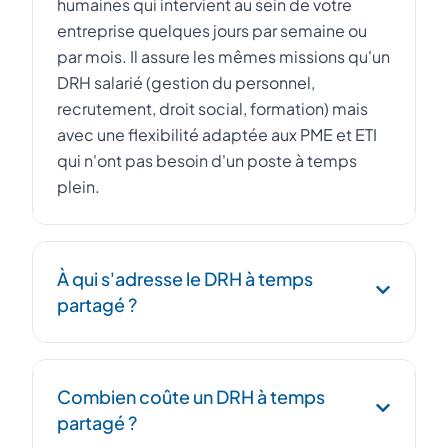
humaines qui intervient au sein de votre
entreprise quelques jours par semaine ou
par mois. Il assure les mêmes missions qu'un
DRH salarié (gestion du personnel,
recrutement, droit social, formation) mais
avec une flexibilité adaptée aux PME et ETI
qui n'ont pas besoin d'un poste à temps
plein.
À qui s'adresse le DRH à temps
partagé ?
Le DRH à temps partagé s'adresse aux PME,
Combien coûte un DRH à temps
startups et ETI de 10 à 500 salariés qui
partagé ?
souhaitent professionnaliser leur fonction