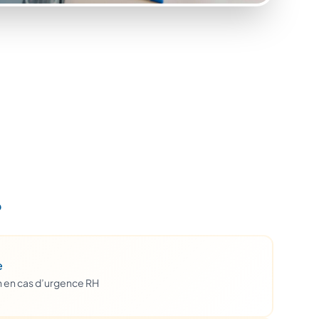
?
e
h en cas d’urgence RH