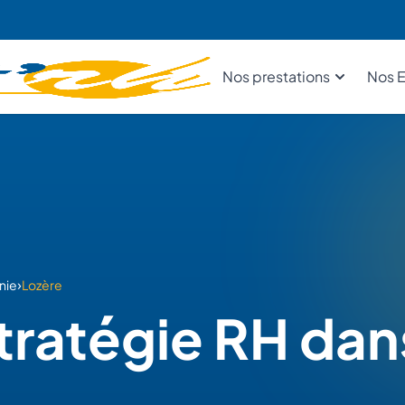
Nos prestations
Nos E
›
nie
Lozère
stratégie RH dan