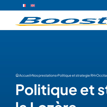
›
›
›
Accueil
Nos prestations
Politique et strategie RH
Occita
Politique et 