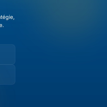
tégie,
e.