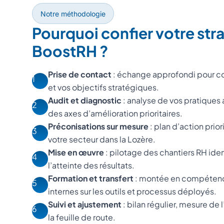
Notre méthodologie
Pourquoi confier votre str
BoostRH ?
Prise de contact
: échange approfondi pour c
1
et vos objectifs stratégiques.
Audit et diagnostic
: analyse de vos pratiques a
2
des axes d’amélioration prioritaires.
Préconisations sur mesure
: plan d’action prior
3
votre secteur dans la Lozère.
Mise en œuvre
: pilotage des chantiers RH iden
4
l’atteinte des résultats.
Formation et transfert
: montée en compétenc
5
internes sur les outils et processus déployés.
Suivi et ajustement
: bilan régulier, mesure de
6
la feuille de route.