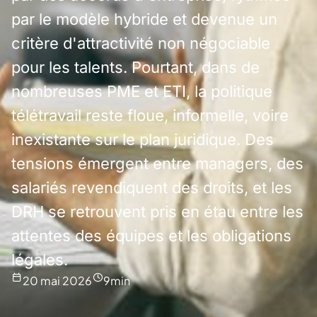
par le modèle hybride et devenue un
critère d'attractivité non négociable
pour les talents. Pourtant, dans de
nombreuses PME et ETI, la politique
télétravail reste floue, informelle, voire
inexistante sur le plan juridique. Des
tensions émergent entre managers, des
salariés revendiquent des droits, et les
DRH se retrouvent pris en étau entre les
attentes des équipes et les obligations
légales.
20 mai 2026
9
min