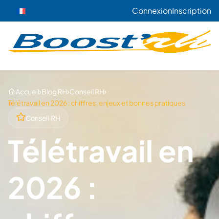
Connexion
Inscription
›
›
›
Accueil
Blog RH
Conseil RH
Télétravail en 2026 : chiffres, enjeux et bonnes pratiques
Conseil RH
Télétravail en
2026 :