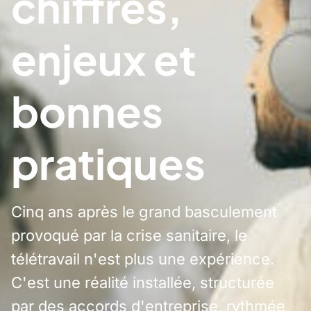
chiffres,
enjeux et
bonnes
pratiques
Cinq ans après le grand basculement
provoqué par la crise sanitaire, le
télétravail n'est plus une expérience.
C'est une réalité installée, structurée
par des accords d'entreprise, rythmée