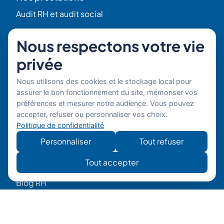
Audit RH et audit social
Developpement des competences
Nous respectons votre vie
privée
DRH et RRH en Temps partagé
Nous utilisons des cookies et le stockage local pour
assurer le bon fonctionnement du site, mémoriser vos
Externalisation de la paie
préférences et mesurer notre audience. Vous pouvez
accepter, refuser ou personnaliser vos choix.
Sourcing RH
Politique de confidentialité
Navigation
Personnaliser
Tout refuser
Accueil
Tout accepter
Blog RH
Qui sommes-nous ?