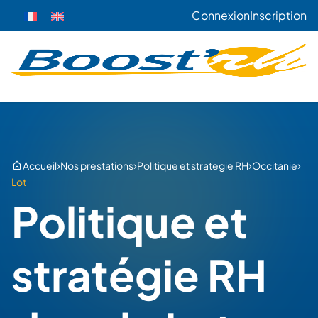
Connexion
Inscription
›
›
›
›
Accueil
Nos prestations
Politique et strategie RH
Occitanie
Lot
Politique et
stratégie RH