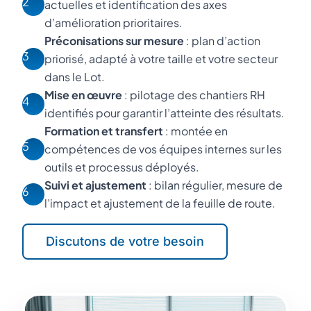
2
actuelles et identification des axes
d’amélioration prioritaires.
Préconisations sur mesure
: plan d’action
3
priorisé, adapté à votre taille et votre secteur
dans le Lot.
Mise en œuvre
: pilotage des chantiers RH
4
identifiés pour garantir l’atteinte des résultats.
Formation et transfert
: montée en
5
compétences de vos équipes internes sur les
outils et processus déployés.
Suivi et ajustement
: bilan régulier, mesure de
6
l’impact et ajustement de la feuille de route.
Discutons de votre besoin