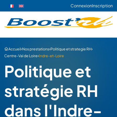
Connexion
Inscription
›
›
›
Accueil
Nos prestations
Politique et strategie RH
›
Centre-Val de Loire
Indre-et-Loire
Politique et
stratégie RH
dans l'Indre-