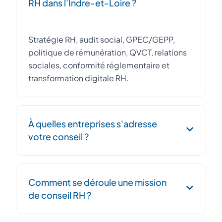
RH dans l'Indre-et-Loire ?
Stratégie RH, audit social, GPEC/GEPP,
politique de rémunération, QVCT, relations
sociales, conformité réglementaire et
transformation digitale RH.
À quelles entreprises s'adresse
votre conseil ?
Toute entreprise de 20 à 500 salariés dans
Comment se déroule une mission
l'Indre-et-Loire souhaitant professionnaliser
de conseil RH ?
sa fonction RH, se mettre en conformité ou
accompagner sa croissance.