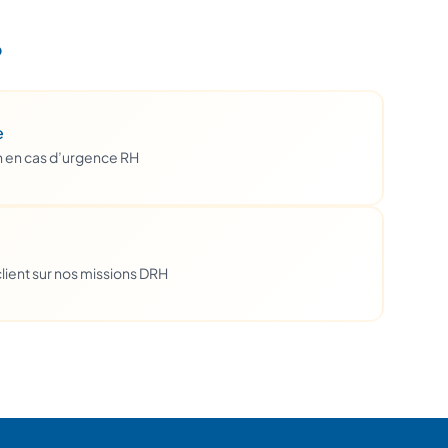
?
e
h en cas d’urgence RH
lient sur nos missions DRH