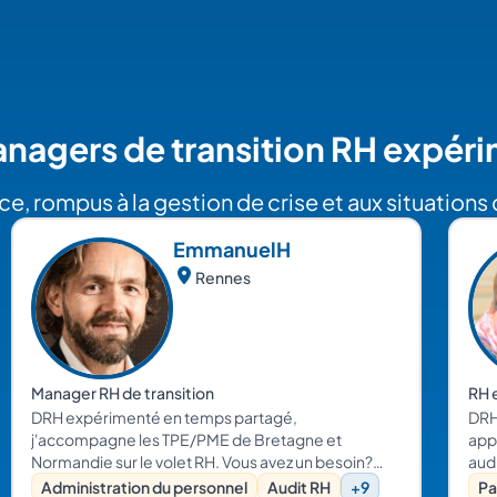
nagers de transition RH expér
e, rompus à la gestion de crise et aux situation
Emmanuel
H
Rennes
Manager RH de transition
RH 
DRH expérimenté en temps partagé,
DRH
j'accompagne les TPE/PME de Bretagne et
app
Normandie sur le volet RH. Vous avez un besoin?
audi
Parlons en !
vou
Administration du personnel
Audit RH
+9
Pa