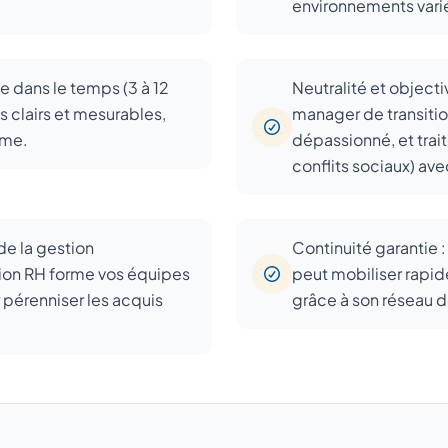
environnements vari
ée dans le temps (3 à 12
Neutralité et objectiv
 clairs et mesurables,
manager de transitio
rme.
dépassionné, et trait
conflits sociaux) ave
de la gestion
Continuité garantie :
tion RH forme vos équipes
peut mobiliser rapi
r pérenniser les acquis
grâce à son réseau d