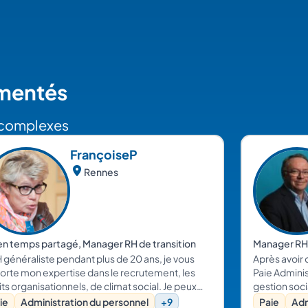
imentés
s complexes
Françoise
P
Rennes
en temps partagé, Manager RH de transition
Manager RH 
 généraliste pendant plus de 20 ans, je vous
Après avoir
orte mon expertise dans le recrutement, les
Paie Adminis
ts organisationnels, de climat social. Je peux
gestion soc
s accompagner dans la mise en place d'une
entreprises 
ie
Administration du personnel
+9
Paie
Adm