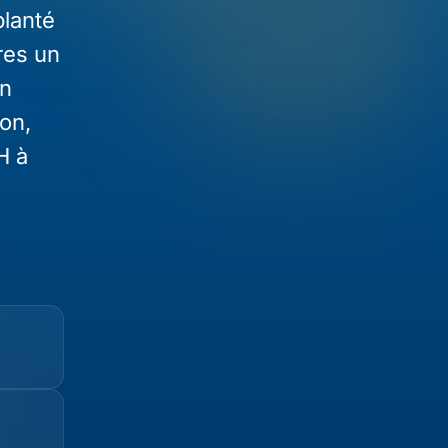
planté
res un
on
ion,
H à