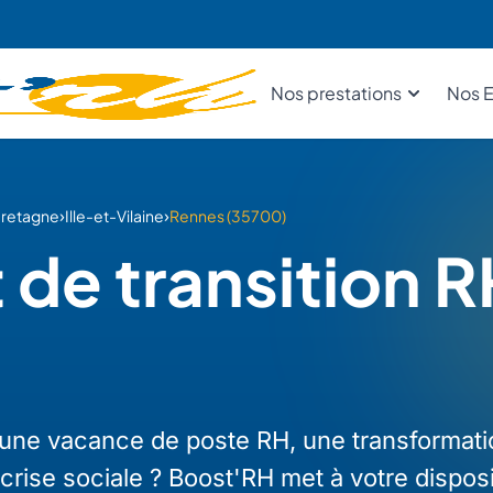
Nos prestations
Nos E
›
›
retagne
Ille-et-Vilaine
Rennes (35700)
e transition R
à une vacance de poste RH, une transformati
 crise sociale ? Boost'RH met à votre disposi