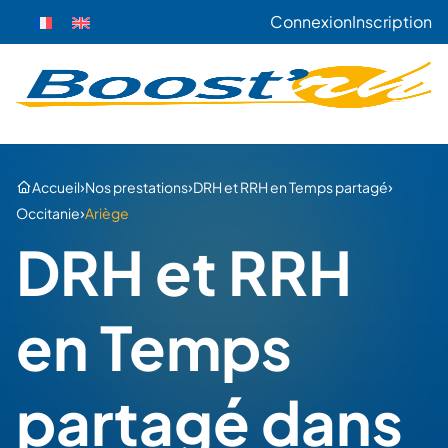
Connexion
Inscription
›
›
›
Accueil
Nos prestations
DRH et RRH en Temps partagé
›
Occitanie
Ariège
DRH et RRH
en Temps
partagé dans