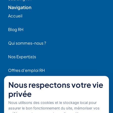
Navigation
Accueil
Blog RH
Qui sommes-nous ?
Nos Expert(e)s
Offres d’emploi RH
Contact
Nous respectons votre vie
56 Rue Raspail
privée
F92300 Levallois
+ 33 (0)1 42 70 97 20
Nous utilisons des cookies et le stockage local pour
Par email
assurer le bon fonctionnement du site, mémoriser vos