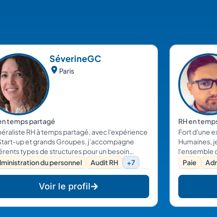
Séverine
GC
Paris
en temps partagé
RH en temp
éraliste RH à temps partagé, avec l'expérience
Fort d'une 
art-up et grands Groupes, j’accompagne
Humaines, j
férents types de structures pour un besoin
l'ensemble 
ctuel ou un accompagnement plus régulier
l'administra
ministration du personnel
Audit RH
+7
Paie
Adm
 le domaine des RH, du droit social et du
l'établissem
rutement.
également e
Voir le profil
(recrutemen