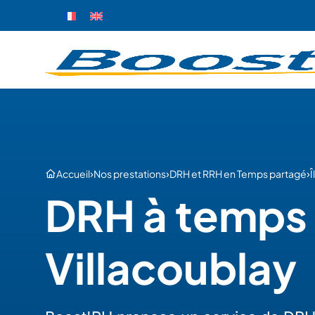
›
›
›
Accueil
Nos prestations
DRH et RRH en Temps partagé
DRH à temps 
Villacoublay