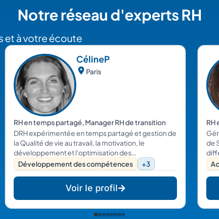
Notre réseau d'experts RH
 et à votre écoute
Céline
P
Paris
RH en temps partagé, Manager RH de transition
RH 
DRH expérimentée en temps partagé et gestion de
Gén
la Qualité de vie au travail, la motivation, le
de St
développement et l'optimisation des
dif
compétences ainsi que la marque employeur au
pon
Développement des compétences
+3
Ad
service des TPE/PME.
dans
rec
Voir le profil