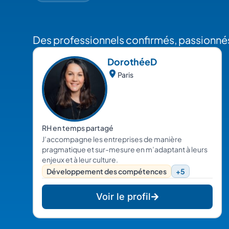
Des professionnels confirmés, passionnés
Dorothée
D
Paris
RH en temps partagé
J’accompagne les entreprises de manière
pragmatique et sur-mesure en m’adaptant à leurs
enjeux et à leur culture.
Développement des compétences
+5
Voir le profil