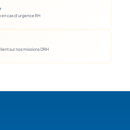
e
h en cas d’urgence RH
lient sur nos missions DRH