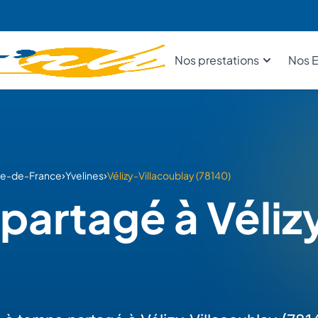
Nos prestations
Nos E
›
›
Île-de-France
Yvelines
Vélizy-Villacoublay (78140)
partagé à Véliz