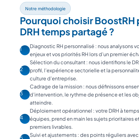
Notre méthodologie
Pourquoi choisir BoostRH 
DRH temps partagé ?
Diagnostic RH personnalisé : nous analysons vo
1
enjeux et vos priorités RH lors d’un premier é
Sélection du consultant : nous identifions le 
2
profil, l’expérience sectorielle et la personnal
culture d’entreprise.
Cadrage de la mission : nous définissons ense
3
d’intervention, le rythme de présence et les o
atteindre.
Déploiement opérationnel : votre DRH à temps 
4
équipes, prend en main les sujets prioritaires e
premiers livrables.
Suivi et ajustements : des points réguliers avec
5