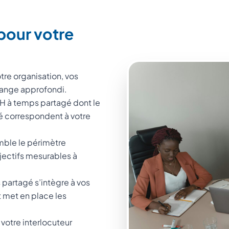
pour votre
tre organisation, vos
change approfondi.
DRH à temps partagé dont le
ité correspondent à votre
mble le périmètre
bjectifs mesurables à
partagé s’intègre à vos
t met en place les
 votre interlocuteur