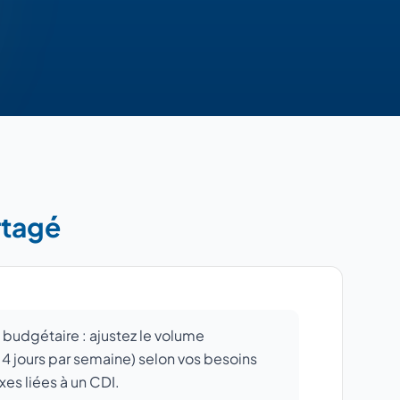
rtagé
se budgétaire : ajustez le volume
à 4 jours par semaine) selon vos besoins
xes liées à un CDI.