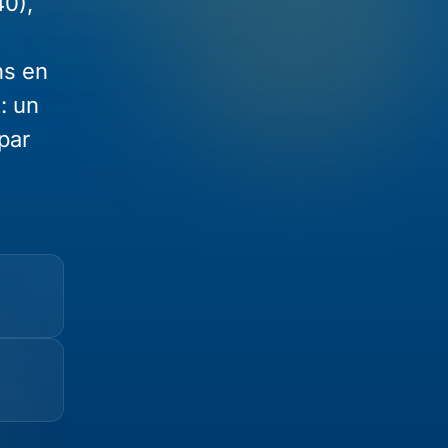
40),
ns en
: un
par