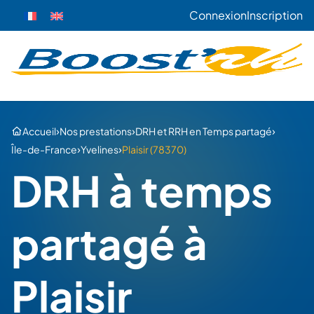
Connexion
Inscription
›
›
›
Accueil
Nos prestations
DRH et RRH en Temps partagé
›
›
Île-de-France
Yvelines
Plaisir (78370)
DRH à temps
partagé à
Plaisir