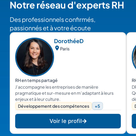
Notre réseau d'experts RH
Des professionnels confirmés,
passionnés et à votre écoute
Dorothée
D
Paris
RH en temps partagé
RH
J’accompagne les entreprises de manière
DR
pragmatique et sur-mesure en m’adaptant à leurs
Qu
enjeux et à leur culture.
d
ai
Développement des compétences
+5
T
Voir le profil