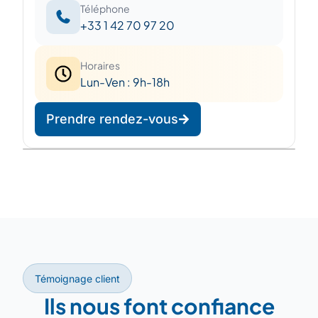
Téléphone
+33 1 42 70 97 20
Horaires
Lun-Ven : 9h-18h
Prendre rendez-vous
Leaflet
|
©
OpenStreetMap
©
CARTO
+
−
Témoignage client
Ils nous font confiance