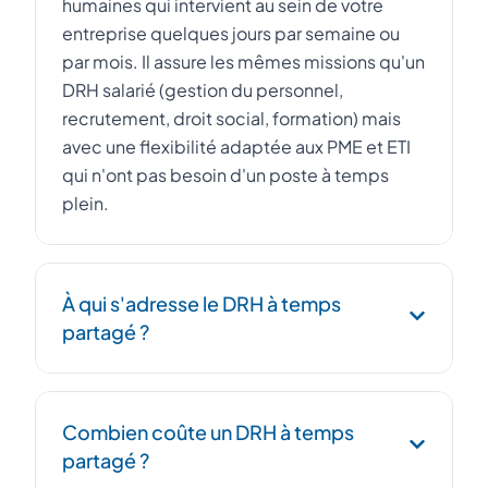
humaines qui intervient au sein de votre
entreprise quelques jours par semaine ou
par mois. Il assure les mêmes missions qu'un
DRH salarié (gestion du personnel,
recrutement, droit social, formation) mais
avec une flexibilité adaptée aux PME et ETI
qui n'ont pas besoin d'un poste à temps
plein.
À qui s'adresse le DRH à temps
partagé ?
Le DRH à temps partagé s'adresse aux PME,
Combien coûte un DRH à temps
startups et ETI de 10 à 500 salariés qui
partagé ?
souhaitent professionnaliser leur fonction