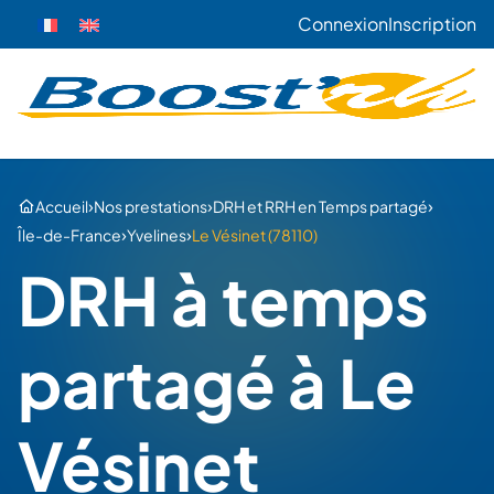
Connexion
Inscription
›
›
›
Accueil
Nos prestations
DRH et RRH en Temps partagé
›
›
Île-de-France
Yvelines
Le Vésinet (78110)
DRH à temps
partagé à Le
Vésinet