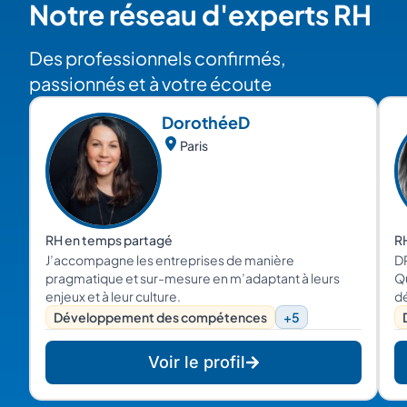
Notre réseau d'experts RH
Des professionnels confirmés,
passionnés et à votre écoute
Dorothée
D
Paris
RH en temps partagé
RH
J’accompagne les entreprises de manière
DR
pragmatique et sur-mesure en m’adaptant à leurs
Qu
enjeux et à leur culture.
d
ai
Développement des compétences
+5
T
Voir le profil