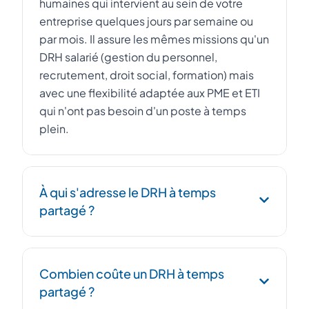
humaines qui intervient au sein de votre
entreprise quelques jours par semaine ou
par mois. Il assure les mêmes missions qu'un
DRH salarié (gestion du personnel,
recrutement, droit social, formation) mais
avec une flexibilité adaptée aux PME et ETI
qui n'ont pas besoin d'un poste à temps
plein.
À qui s'adresse le DRH à temps
partagé ?
Le DRH à temps partagé s'adresse aux PME,
Combien coûte un DRH à temps
startups et ETI de 10 à 500 salariés qui
partagé ?
souhaitent professionnaliser leur fonction