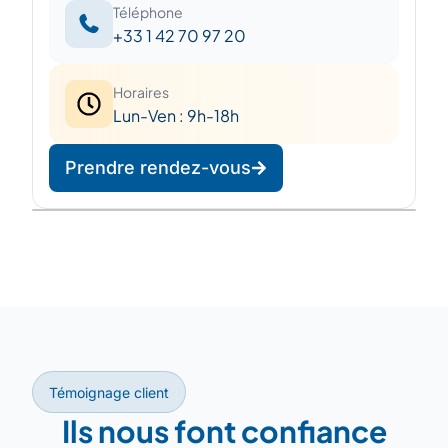
Téléphone
+33 1 42 70 97 20
Horaires
Lun-Ven : 9h-18h
Prendre rendez-vous
Leaflet
|
©
OpenStreetMap
©
CARTO
+
−
Témoignage client
Ils nous font confiance