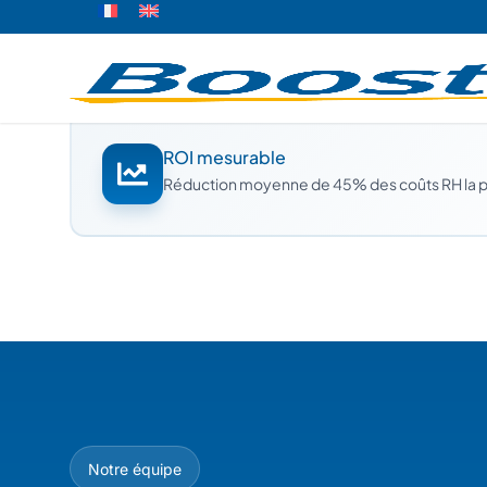
Expertise certifiée
Tous nos DRH sont certifiés et possèdent min
ROI mesurable
Réduction moyenne de 45% des coûts RH la 
Notre équipe