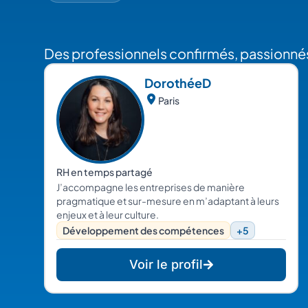
Des professionnels confirmés, passionnés
Dorothée
D
Paris
RH en temps partagé
J’accompagne les entreprises de manière
pragmatique et sur-mesure en m’adaptant à leurs
enjeux et à leur culture.
Développement des compétences
+5
Voir le profil