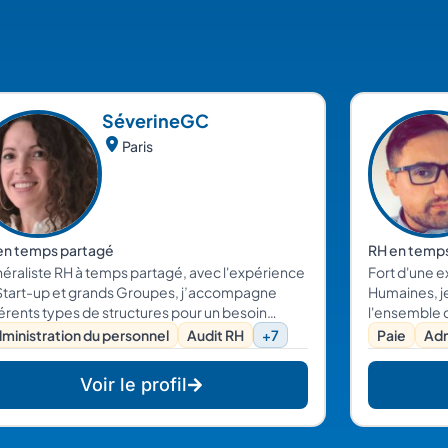
Séverine
GC
Paris
en temps partagé
RH en temp
éraliste RH à temps partagé, avec l'expérience
Fort d'une 
art-up et grands Groupes, j’accompagne
Humaines, j
férents types de structures pour un besoin
l'ensemble 
ctuel ou un accompagnement plus régulier
l'administra
ministration du personnel
Audit RH
+7
Paie
Adm
 le domaine des RH, du droit social et du
l'établissem
rutement.
également e
Voir le profil
(recrutemen