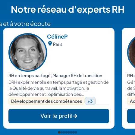
Notre réseau d'experts RH
 et à votre écoute
Céline
P
Paris
RH en temps partagé, Manager RH de transition
RH 
DRH expérimentée en temps partagé et gestion de
Gén
la Qualité de vie au travail, la motivation, le
de St
développement et l'optimisation des
dif
compétences ainsi que la marque employeur au
pon
Développement des compétences
+3
Ad
service des TPE/PME.
dans
rec
Voir le profil