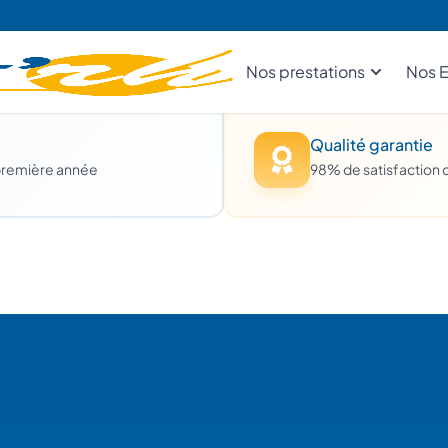
Expertise certifié
imum 10 ans d’expérience
Intervention sous 48
Qualité garantie
première année
98% de satisfaction c