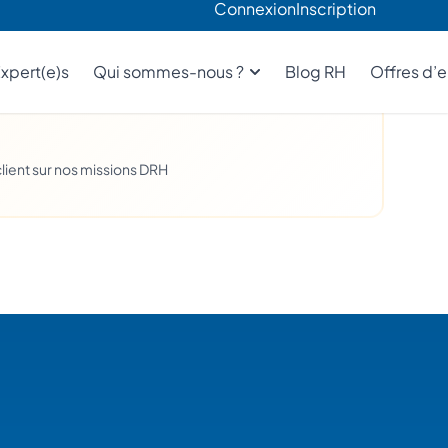
e
h en cas d’urgence RH
lient sur nos missions DRH