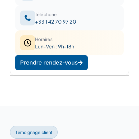
Téléphone
+33 1 42 70 97 20
Horaires
Lun-Ven : 9h-18h
Prendre rendez-vous
Leaflet
|
©
OpenStreetMap
©
CARTO
+
−
Témoignage client