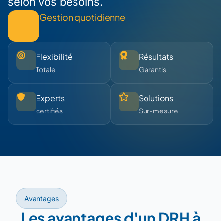
selon vos besoins.
Gestion quotidienne
Flexibilité
Résultats
Totale
Garantis
Experts
Solutions
certifiés
Sur-mesure
Avantages
Les avantages d'un DRH à