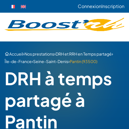
Connexion
Inscription
›
›
›
Accueil
Nos prestations
DRH et RRH en Temps partagé
›
›
Île-de-France
Seine-Saint-Denis
Pantin (93500)
DRH à temps
partagé à
Pantin