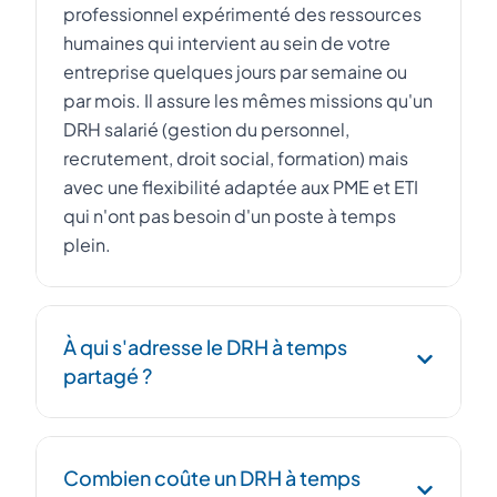
professionnel expérimenté des ressources
humaines qui intervient au sein de votre
entreprise quelques jours par semaine ou
par mois. Il assure les mêmes missions qu'un
DRH salarié (gestion du personnel,
recrutement, droit social, formation) mais
avec une flexibilité adaptée aux PME et ETI
qui n'ont pas besoin d'un poste à temps
plein.
À qui s'adresse le DRH à temps
partagé ?
Le DRH à temps partagé s'adresse aux PME,
Combien coûte un DRH à temps
startups et ETI de 10 à 500 salariés qui