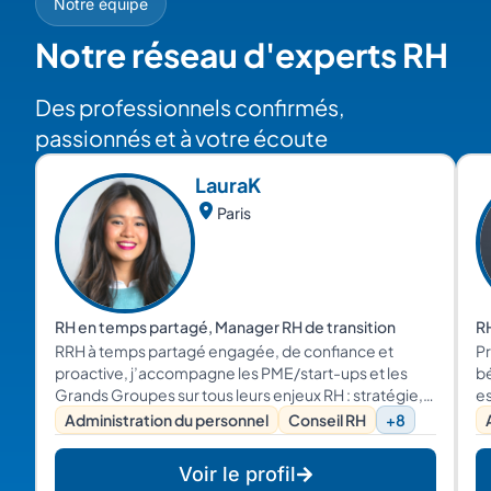
Notre équipe
Notre réseau d'experts RH
Des professionnels confirmés,
passionnés et à votre écoute
Laura
K
Paris
RH en temps partagé, Manager RH de transition
RH
RRH à temps partagé engagée, de confiance et
Pr
proactive, j’accompagne les PME/start-ups et les
bé
Grands Groupes sur tous leurs enjeux RH : stratégie,
es
culture, structuration, recrutement et projets RH !
en
Administration du personnel
Conseil RH
+8
av
le
Voir le profil
RH