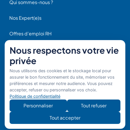
Qui sommes-nous ?
Nos Expert(e)s
Offres d’emploi RH
Contact
Nous respectons votre vie
56 Rue Raspail
privée
F92300 Levallois
+ 33 (0)1 42 70 97 20
Nous utilisons des cookies et le stockage local pour
Par email
assurer le bon fonctionnement du site, mémoriser vos
préférences et mesurer notre audience. Vous pouvez
Copyright © 2026 Boost'RH
Mentions légales
accepter, refuser ou personnaliser vos choix.
Groupe. Tous droits réservés.
Politique de confidentialité
Politique de confidentialité
Site
Développe
Personnaliser
Tout refuser
développé
mon site
par
Tout accepter