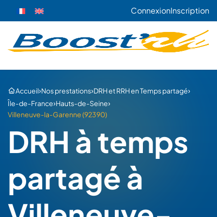
Connexion
Inscription
›
›
›
Accueil
Nos prestations
DRH et RRH en Temps partagé
›
›
Île-de-France
Hauts-de-Seine
Villeneuve-la-Garenne (92390)
DRH à temps
partagé à
Villeneuve-