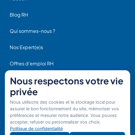
Blog RH
Qui sommes-nous ?
Nos Expert(e)s
Offres d’emploi RH
Contact
Nous respectons votre vie
56 Rue Raspail
privée
F92300 Levallois
+ 33 (0)1 42 70 97 20
Nous utilisons des cookies et le stockage local pour
Par email
assurer le bon fonctionnement du site, mémoriser vos
préférences et mesurer notre audience. Vous pouvez
Copyright © 2026 Boost'RH
Mentions légales
accepter, refuser ou personnaliser vos choix.
Groupe. Tous droits réservés.
Politique de confidentialité
Politique de confidentialité
Site
Développe