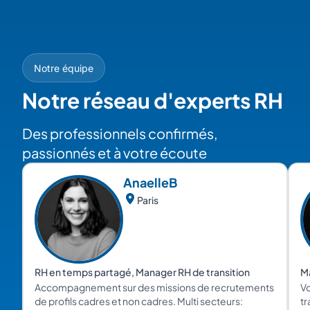
Notre équipe
Notre réseau d'experts RH
Des professionnels confirmés,
passionnés et à votre écoute
Anaelle
B
Paris
RH en temps partagé, Manager RH de transition
Ma
Accompagnement sur des missions de recrutements
V
de profils cadres et non cadres. Multi secteurs:
tr