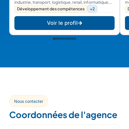
industrie, transport, logistique, retail, informatique,
m
média. Multi fonctions: RH, finance, marketing,
Développement des compétences
+2
technique, sales,..
Voir le profil
Nous contacter
Coordonnées de l'agence