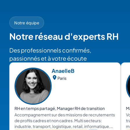
Notre équipe
Notre réseau d'experts RH
Des professionnels confirmés,
passionnés et à votre écoute
Anaelle
B
Paris
RH en temps partagé, Manager RH de transition
Ma
Accompagnement sur des missions de recrutements
V
de profils cadres et non cadres. Multi secteurs:
tr
industrie, transport, logistique, retail, informatique,
m