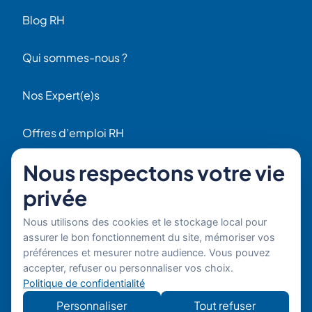
Blog RH
Nous respectons votre vie
Qui sommes-nous ?
privée
Nos Expert(e)s
Nous utilisons des cookies et le stockage local pour
assurer le bon fonctionnement du site, mémoriser vos
préférences et mesurer notre audience. Vous pouvez
Offres d’emploi RH
accepter, refuser ou personnaliser vos choix.
Contact
Politique de confidentialité
56 Rue Raspail
Personnaliser
Tout refuser
F92300 Levallois
+ 33 (0)1 42 70 97 20
Tout accepter
Par email
Copyright © 2026 Boost'RH
Mentions légales
Groupe. Tous droits réservés.
Politique de confidentialité
Site
Développe