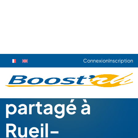
Connexion
Inscription
›
›
›
Accueil
Nos prestations
DRH et RRH en Temps partagé
›
›
Île-de-France
Hauts-de-Seine
Rueil-Malmaison (92500)
DRH à temps
partagé à
Rueil-