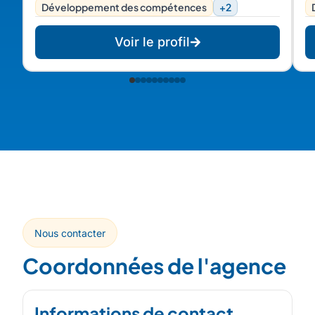
média. Multi fonctions: RH, finance, marketing,
Développement des compétences
+2
technique, sales,..
Voir le profil
Nous contacter
Coordonnées de l'agence
Informations de contact