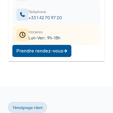
Téléphone
+33 1 42 70 97 20
Horaires
Lun-Ven : 9h-18h
Prendre rendez-vous
Leaflet
|
©
OpenStreetMap
©
CARTO
+
−
Témoignage client