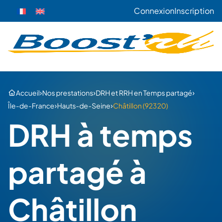
Connexion
Inscription
›
›
›
Accueil
Nos prestations
DRH et RRH en Temps partagé
›
›
Île-de-France
Hauts-de-Seine
Châtillon (92320)
DRH à temps
partagé à
Châtillon