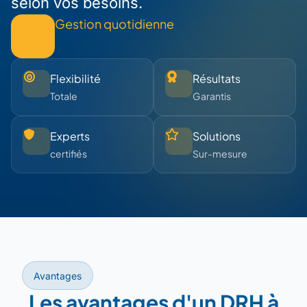
selon vos besoins.
Gestion quotidienne
Flexibilité
Résultats
Totale
Garantis
Experts
Solutions
certifiés
Sur-mesure
Avantages
Les avantages d'un DRH à