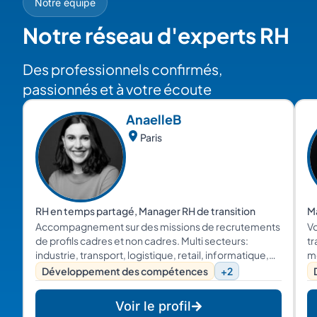
Notre équipe
Notre réseau d'experts RH
Des professionnels confirmés,
passionnés et à votre écoute
Anaelle
B
Paris
RH en temps partagé, Manager RH de transition
Ma
Accompagnement sur des missions de recrutements
V
de profils cadres et non cadres. Multi secteurs:
tr
industrie, transport, logistique, retail, informatique,
m
média. Multi fonctions: RH, finance, marketing,
Développement des compétences
+2
technique, sales,..
Voir le profil