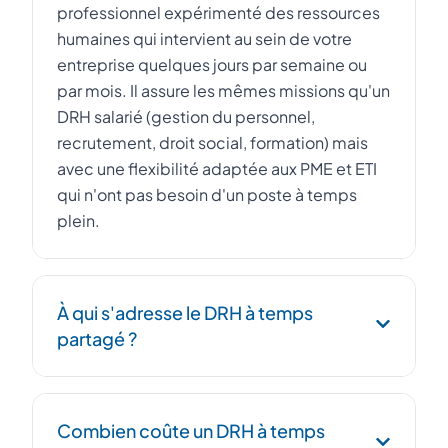
professionnel expérimenté des ressources
humaines qui intervient au sein de votre
entreprise quelques jours par semaine ou
par mois. Il assure les mêmes missions qu'un
DRH salarié (gestion du personnel,
recrutement, droit social, formation) mais
avec une flexibilité adaptée aux PME et ETI
qui n'ont pas besoin d'un poste à temps
plein.
À qui s'adresse le DRH à temps
partagé ?
Le DRH à temps partagé s'adresse aux PME,
Combien coûte un DRH à temps
startups et ETI de 10 à 500 salariés qui