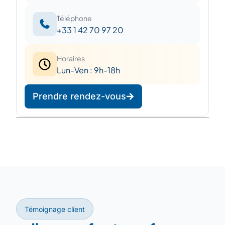
Téléphone
+33 1 42 70 97 20
Horaires
Lun-Ven : 9h-18h
Prendre rendez-vous
Leaflet
|
©
OpenStreetMap
©
CARTO
+
−
Témoignage client