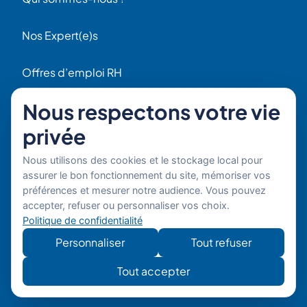
Nos Expert(e)s
Offres d’emploi RH
Contact
Nous respectons votre vie
56 Rue Raspail
privée
F92300 Levallois
+ 33 (0)1 42 70 97 20
Nous utilisons des cookies et le stockage local pour
Par email
assurer le bon fonctionnement du site, mémoriser vos
préférences et mesurer notre audience. Vous pouvez
Copyright © 2026 Boost'RH
Mentions légales
accepter, refuser ou personnaliser vos choix.
Groupe. Tous droits réservés.
Politique de confidentialité
Politique de confidentialité
Site
Développe
Personnaliser
Tout refuser
développé
mon site
par
Tout accepter