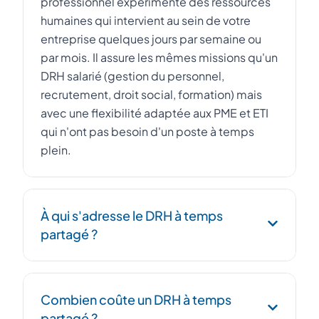
professionnel expérimenté des ressources
humaines qui intervient au sein de votre
entreprise quelques jours par semaine ou
par mois. Il assure les mêmes missions qu'un
DRH salarié (gestion du personnel,
recrutement, droit social, formation) mais
avec une flexibilité adaptée aux PME et ETI
qui n'ont pas besoin d'un poste à temps
plein.
À qui s'adresse le DRH à temps
partagé ?
Le DRH à temps partagé s'adresse aux PME,
Combien coûte un DRH à temps
startups et ETI de 10 à 500 salariés qui
partagé ?