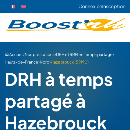
Connexion
Inscription
›
›
›
Accueil
Nos prestations
DRH et RRH en Temps partagé
›
›
Hauts-de-France
Nord
Hazebrouck (59190)
DRH à temps
partagé à
Hazebrouck