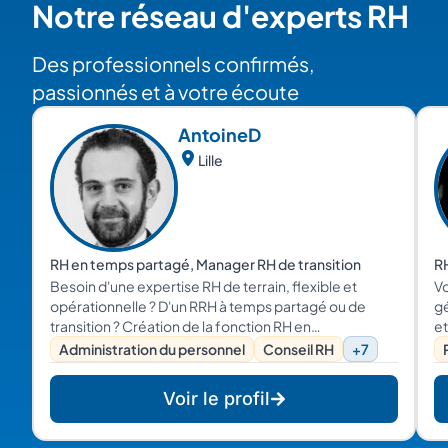
Notre réseau d'experts RH
Des professionnels confirmés,
passionnés et à votre écoute
Antoine
D
Lille
RH en temps partagé, Manager RH de transition
RH
Besoin d'une expertise RH de terrain, flexible et
Vo
opérationnelle ? D'un RRH à temps partagé ou de
gé
transition ? Création de la fonction RH en
et
TPE/PME/start-up , Recrutement, Droit du Travail ,
so
Administration du personnel
Conseil RH
+7
Rémunération, Formation, Relations Sociales... Je
vous aide sur l'intégralité de vos problématiques RH
Voir le profil