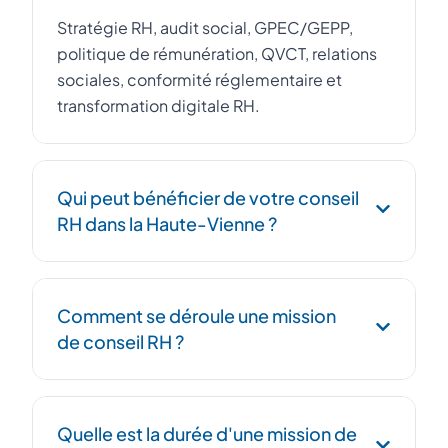
Stratégie RH, audit social, GPEC/GEPP,
politique de rémunération, QVCT, relations
sociales, conformité réglementaire et
transformation digitale RH.
Qui peut bénéficier de votre conseil
RH dans la Haute-Vienne ?
Dirigeants, DRH et responsables RH dans la
Comment se déroule une mission
Haute-Vienne qui souhaitent structurer,
de conseil RH ?
optimiser ou transformer leur politique de
ressources humaines.
Audit de vos pratiques, diagnostic avec
Quelle est la durée d'une mission de
préconisations, puis accompagnement