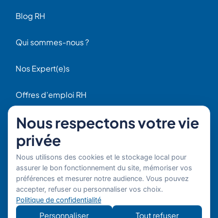
Blog RH
Qui sommes-nous ?
Nos Expert(e)s
Offres d’emploi RH
Contact
Nous respectons votre vie
56 Rue Raspail
privée
F92300 Levallois
+ 33 (0)1 42 70 97 20
Nous utilisons des cookies et le stockage local pour
Par email
assurer le bon fonctionnement du site, mémoriser vos
préférences et mesurer notre audience. Vous pouvez
Copyright © 2026 Boost'RH
Mentions légales
accepter, refuser ou personnaliser vos choix.
Groupe. Tous droits réservés.
Politique de confidentialité
Politique de confidentialité
Site
Développe
Personnaliser
Tout refuser