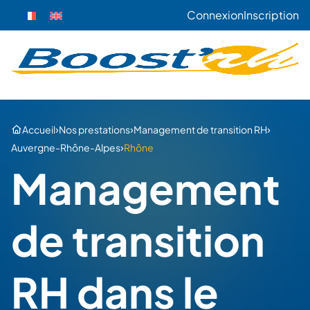
Connexion
Inscription
›
›
›
Accueil
Nos prestations
Management de transition RH
›
Auvergne-Rhône-Alpes
Rhône
Management
de transition
RH dans le