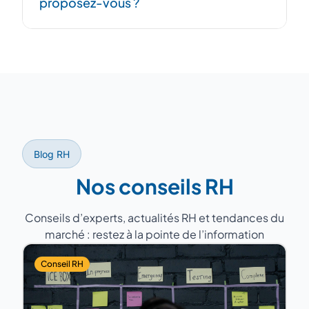
proposez-vous ?
successeur et période de recouvrement
pour garantir la continuité.
D'anciens DRH avec 15 à 25 ans
d'expérience, ayant géré des équipes de 5
à 200 personnes dans des secteurs variés
(industrie, services, santé, distribution).
Blog RH
Nos conseils RH
Conseils d’experts, actualités RH et tendances du
marché : restez à la pointe de l’information
Conseil RH