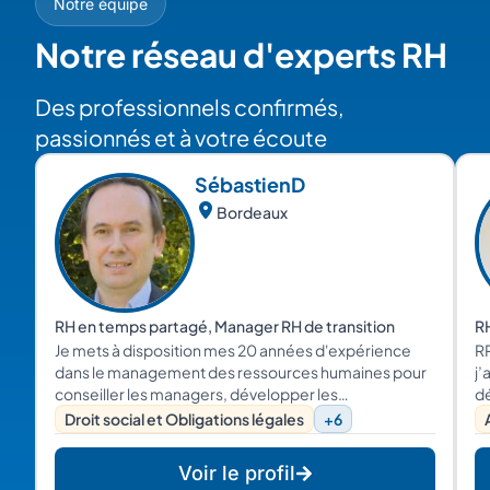
Notre équipe
Notre réseau d'experts RH
Des professionnels confirmés,
passionnés et à votre écoute
Sébastien
D
Bordeaux
RH en temps partagé, Manager RH de transition
RH
Je mets à disposition mes 20 années d'expérience
R
dans le management des ressources humaines pour
j’
conseiller les managers, développer les
dé
compétences des femmes / hommes clés,
te
Droit social et Obligations légales
+6
contribuer ou réactiver le dialogue social.
ma
ac
Voir le profil
ai