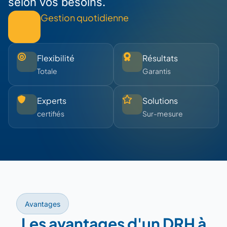
selon vos besoins.
Gestion quotidienne
Flexibilité
Résultats
Totale
Garantis
Experts
Solutions
certifiés
Sur-mesure
Avantages
Les avantages d'un DRH à