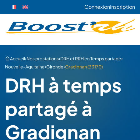
Connexion
Inscription
›
›
›
Accueil
Nos prestations
DRH et RRH en Temps partagé
›
›
Nouvelle-Aquitaine
Gironde
Gradignan (33170)
DRH à temps
partagé à
Gradignan