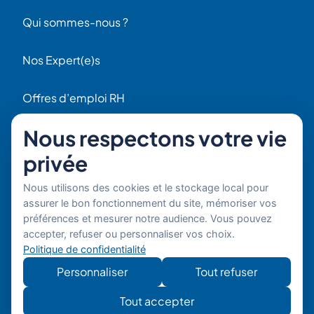
Qui sommes-nous ?
Nos Expert(e)s
Offres d’emploi RH
Contact
Nous respectons votre vie
56 Rue Raspail
privée
F92300 Levallois
+ 33 (0)1 42 70 97 20
Nous utilisons des cookies et le stockage local pour
Par email
assurer le bon fonctionnement du site, mémoriser vos
préférences et mesurer notre audience. Vous pouvez
Copyright © 2026 Boost'RH
Mentions légales
accepter, refuser ou personnaliser vos choix.
Groupe. Tous droits réservés.
Politique de confidentialité
Politique de confidentialité
Site
Développe
Personnaliser
Tout refuser
développé
mon site
par
Tout accepter