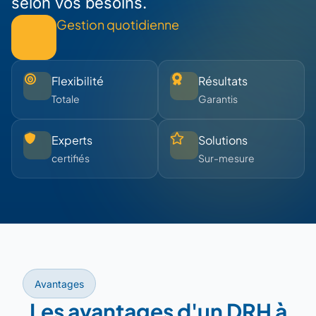
selon vos besoins.
Gestion quotidienne
Flexibilité
Résultats
Totale
Garantis
Experts
Solutions
certifiés
Sur-mesure
Avantages
Les avantages d'un DRH à