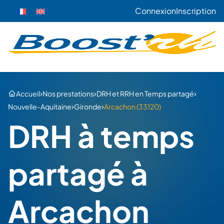
Connexion
Inscription
›
›
›
Accueil
Nos prestations
DRH et RRH en Temps partagé
›
›
Nouvelle-Aquitaine
Gironde
Arcachon (33120)
DRH à temps
partagé à
Arcachon