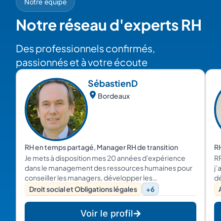
Notre équipe
Notre réseau d'experts RH
Des professionnels confirmés,
passionnés et à votre écoute
Sébastien
D
Bordeaux
RH en temps partagé, Manager RH de transition
RH
Je mets à disposition mes 20 années d'expérience
R
dans le management des ressources humaines pour
j’
conseiller les managers, développer les
dé
compétences des femmes / hommes clés,
te
Droit social et Obligations légales
+6
contribuer ou réactiver le dialogue social.
ma
ac
Voir le profil
ai