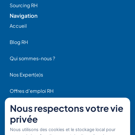
Sourcing RH
Navigation
Accueil
Blog RH
Qui sommes-nous ?
Nos Expert(e)s
Offres d’emploi RH
Contact
Nous respectons votre vie
56 Rue Raspail
privée
F92300 Levallois
+ 33 (0)1 42 70 97 20
Nous utilisons des cookies et le stockage local pour
Par email