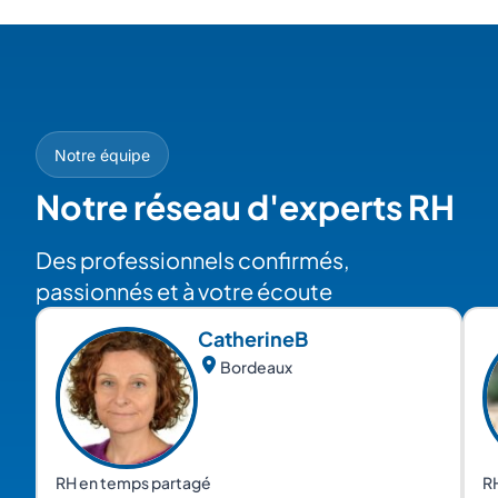
Notre équipe
Notre réseau d'experts RH
Des professionnels confirmés,
passionnés et à votre écoute
Catherine
B
Bordeaux
RH en temps partagé
R