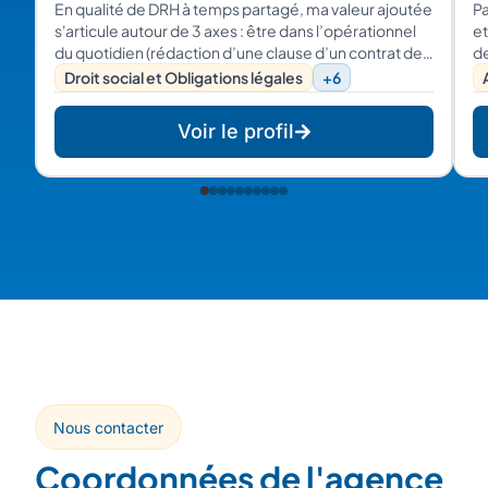
En qualité de DRH à temps partagé, ma valeur ajoutée
P
s'articule autour de 3 axes : être dans l’opérationnel
et
du quotidien (rédaction d’une clause d’un contrat de
d
travail, un accord d'entreprise, animation des IRP, …),
é
Droit social et Obligations légales
+6
apporter un regard, un recul dans le déploiement
cr
d’une stratégie RH globale, et intégrer dans mon
Voir le profil
intervention des éléments de comparaison pour
permettre aux clients de mieux se différencier.
Nous contacter
Coordonnées de l'agence