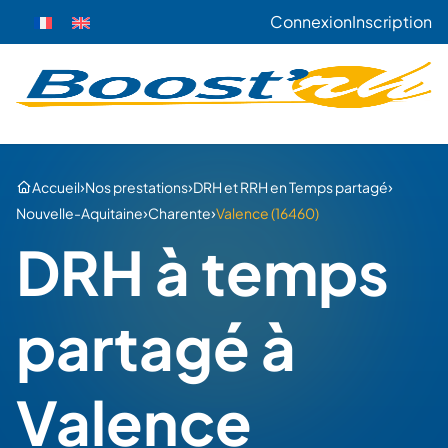
Connexion
Inscription
›
›
›
Accueil
Nos prestations
DRH et RRH en Temps partagé
›
›
Nouvelle-Aquitaine
Charente
Valence (16460)
DRH à temps
partagé à
Valence