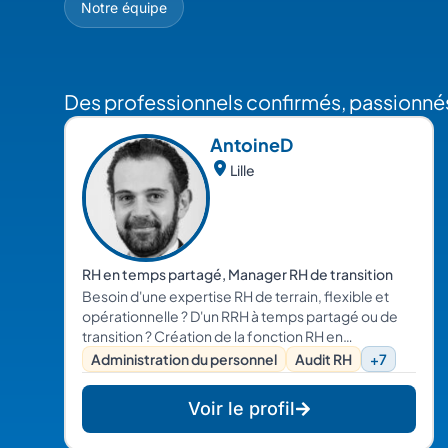
Des professionnels confirmés, passionnés
Antoine
D
Lille
RH en temps partagé, Manager RH de transition
Besoin d'une expertise RH de terrain, flexible et
opérationnelle ? D'un RRH à temps partagé ou de
transition ? Création de la fonction RH en
TPE/PME/start-up , Recrutement, Droit du Travail ,
Administration du personnel
Audit RH
+7
Rémunération, Formation, Relations Sociales... Je
vous aide sur l'intégralité de vos problématiques RH
Voir le profil