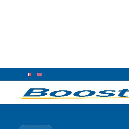
Expertise certifiée
Tous nos DRH sont certifiés et possèdent min
ROI mesurable
Réduction moyenne de 45% des coûts RH la 
Notre équipe