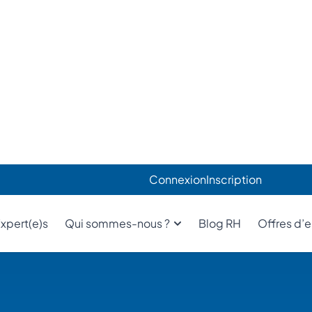
e
h en cas d’urgence RH
lient sur nos missions DRH