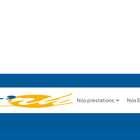
Expertise certifié
imum 10 ans d’expérience
Intervention sous 48
Qualité garantie
première année
98% de satisfaction c