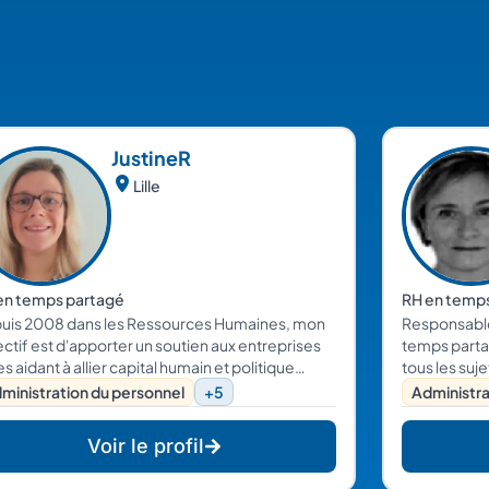
Justine
R
Lille
en temps partagé
RH en temp
uis 2008 dans les Ressources Humaines, mon
Responsable
ctif est d'apporter un soutien aux entreprises
temps parta
es aidant à allier capital humain et politique
tous les suj
ntreprise. Rigoureuse, dynamique et souriante,
Dirigeants.
ministration du personnel
+5
Administra
vous accompagne sur la gestion de vos
sources humaines.
Voir le profil