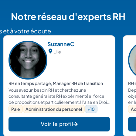
Notre réseau d'experts RH
 et à votre écoute
Suzanne
C
Lille
RH en temps partagé, Manager RH de transition
RH 
Vous avez un besoin RH et cherchez une
Dep
consultante généraliste RH expérimentée, force
obje
de propositions et particulièrement à l'aise en Droit
en l
et Relations sociales. Alors, contactez moi !
d’e
Paie
Administration du personnel
+10
Ad
je 
res
Voir le profil