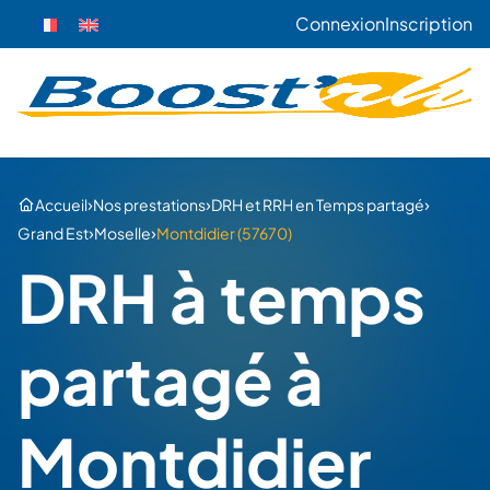
Connexion
Inscription
›
›
›
Accueil
Nos prestations
DRH et RRH en Temps partagé
›
›
Grand Est
Moselle
Montdidier (57670)
DRH à temps
partagé à
Montdidier