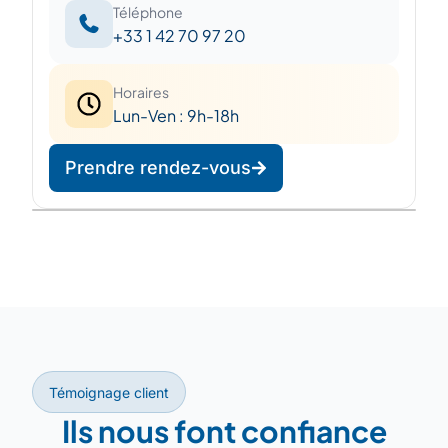
Téléphone
+33 1 42 70 97 20
Horaires
Lun-Ven : 9h-18h
Prendre rendez-vous
Leaflet
|
©
OpenStreetMap
©
CARTO
+
−
Témoignage client
Ils nous font confiance