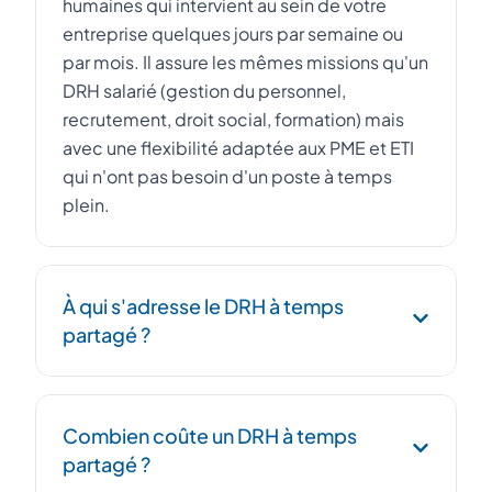
humaines qui intervient au sein de votre
entreprise quelques jours par semaine ou
par mois. Il assure les mêmes missions qu'un
DRH salarié (gestion du personnel,
recrutement, droit social, formation) mais
avec une flexibilité adaptée aux PME et ETI
qui n'ont pas besoin d'un poste à temps
plein.
À qui s'adresse le DRH à temps
partagé ?
Le DRH à temps partagé s'adresse aux PME,
Combien coûte un DRH à temps
startups et ETI de 10 à 500 salariés qui
partagé ?
souhaitent professionnaliser leur fonction