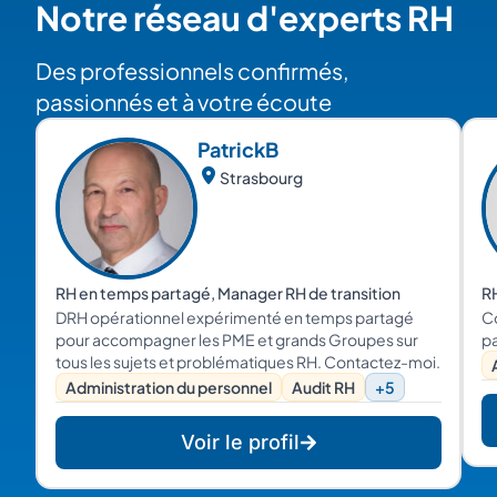
Notre réseau d'experts RH
Des professionnels confirmés,
passionnés et à votre écoute
Patrick
B
Strasbourg
RH en temps partagé, Manager RH de transition
R
DRH opérationnel expérimenté en temps partagé
C
pour accompagner les PME et grands Groupes sur
p
tous les sujets et problématiques RH. Contactez-moi.
Administration du personnel
Audit RH
+5
Voir le profil