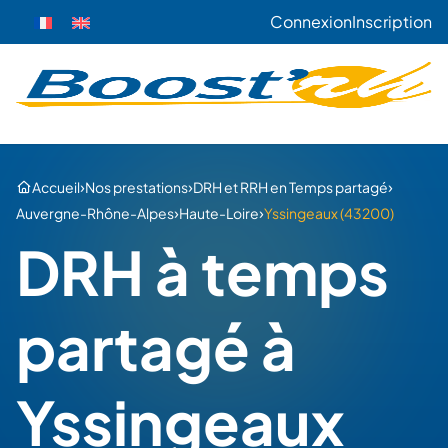
Connexion
Inscription
›
›
›
Accueil
Nos prestations
DRH et RRH en Temps partagé
›
›
Auvergne-Rhône-Alpes
Haute-Loire
Yssingeaux (43200)
DRH à temps
partagé à
Yssingeaux