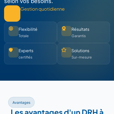
selon vos besoins.
Gestion quotidienne
Flexibilité
Résultats
Totale
Garantis
Experts
Solutions
certifiés
Sur-mesure
Avantages
Les avantages d'un DRH à