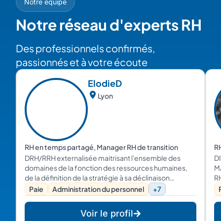
Notre équipe
Notre réseau d'experts RH
Des professionnels confirmés,
passionnés et à votre écoute
Elodie
D
Lyon
RH en temps partagé, Manager RH de transition
RH
DRH/RRH externalisée maitrisant l'ensemble des
D
domaines de la fonction des ressources humaines,
M
de la définition de la stratégie à sa déclinaison
RH
opérationnelle.
Lo
Paie
Administration du personnel
+7
co
a
Voir le profil