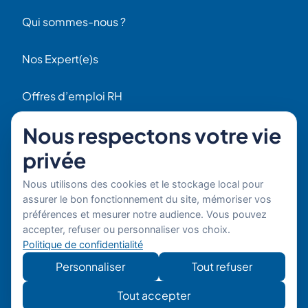
Qui sommes-nous ?
Nos Expert(e)s
Offres d’emploi RH
Contact
Nous respectons votre vie
56 Rue Raspail
privée
F92300 Levallois
+ 33 (0)1 42 70 97 20
Nous utilisons des cookies et le stockage local pour
Par email
assurer le bon fonctionnement du site, mémoriser vos
préférences et mesurer notre audience. Vous pouvez
Copyright © 2026 Boost'RH
Mentions légales
accepter, refuser ou personnaliser vos choix.
Groupe. Tous droits réservés.
Politique de confidentialité
Politique de confidentialité
Site
Développe
Personnaliser
Tout refuser
développé
mon site
par
Tout accepter