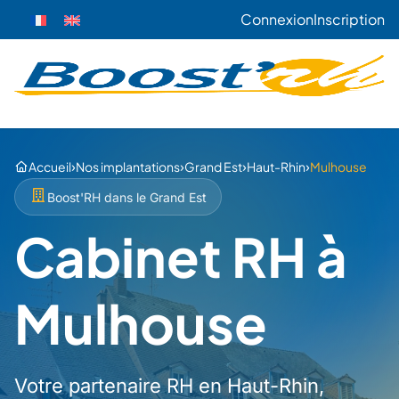
Connexion
Inscription
›
›
›
›
Accueil
Nos implantations
Grand Est
Haut-Rhin
Mulhouse
Boost'RH dans le Grand Est
Cabinet RH à
Mulhouse
Votre partenaire RH en Haut-Rhin,