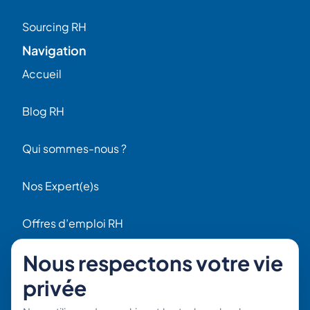
Sourcing RH
Navigation
Accueil
Blog RH
Qui sommes-nous ?
Nos Expert(e)s
Offres d’emploi RH
Contact
Nous respectons votre vie
56 Rue Raspail
privée
F92300 Levallois
+ 33 (0)1 42 70 97 20