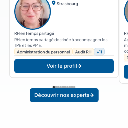
Strasbourg
RH en temps partagé
R
RH en temps partagé destinée à accompagner les
Ap
TPE et les PME.
mo
co
Administration du personnel
Audit RH
+11
su
tr
Voir le profil
or
Découvrir nos experts