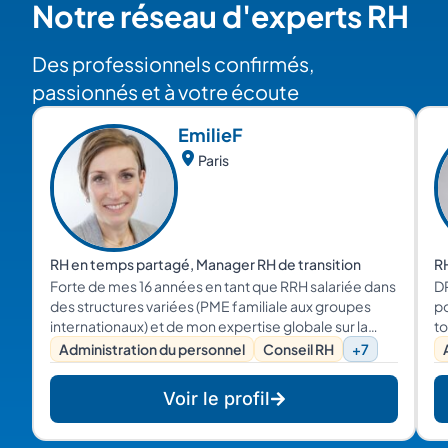
Notre réseau d'experts RH
Des professionnels confirmés,
passionnés et à votre écoute
Emilie
F
Paris
RH en temps partagé, Manager RH de transition
RH
Forte de mes 16 années en tant que RRH salariée dans
D
des structures variées (PME familiale aux groupes
p
internationaux) et de mon expertise globale sur la
to
fonction, je serai à même de vous proposer des
Administration du personnel
Conseil RH
+7
solutions pérennes et en adéquation avec vos
besoins spécifiques en RH.
Voir le profil