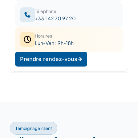
Téléphone
+33 1 42 70 97 20
Horaires
Lun-Ven : 9h-18h
Prendre rendez-vous
Leaflet
|
©
OpenStreetMap
©
CARTO
+
−
Témoignage client