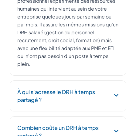
professionnel expérimenté des ressources
humaines qui intervient au sein de votre
entreprise quelques jours par semaine ou
par mois. Il assure les mêmes missions qu'un
DRH salarié (gestion du personnel,
recrutement, droit social, formation) mais
avec une flexibilité adaptée aux PME et ETI
qui n'ont pas besoin d'un poste à temps
plein.
À qui s'adresse le DRH à temps
partagé ?
Le DRH à temps partagé s'adresse aux PME,
Combien coûte un DRH à temps
startups et ETI de 10 à 500 salariés qui
partagé ?