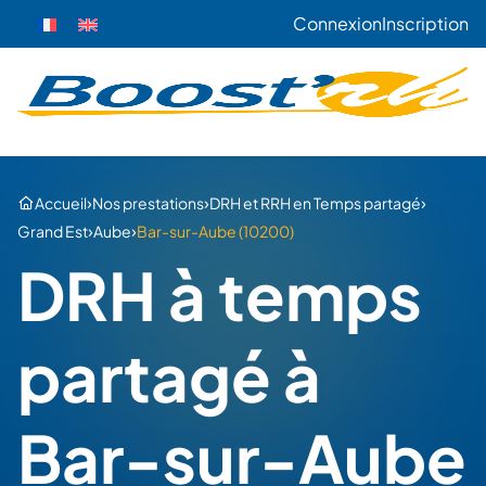
Connexion
Inscription
›
›
›
Accueil
Nos prestations
DRH et RRH en Temps partagé
›
›
Grand Est
Aube
Bar-sur-Aube (10200)
DRH à temps
partagé à
Bar-sur-Aube