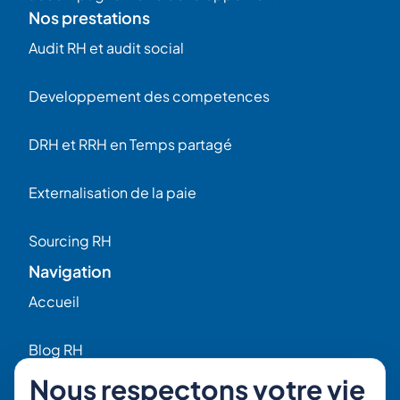
Nos prestations
Audit RH et audit social
Developpement des competences
DRH et RRH en Temps partagé
Externalisation de la paie
Sourcing RH
Navigation
Accueil
Blog RH
Nous respectons votre vie
Qui sommes-nous ?