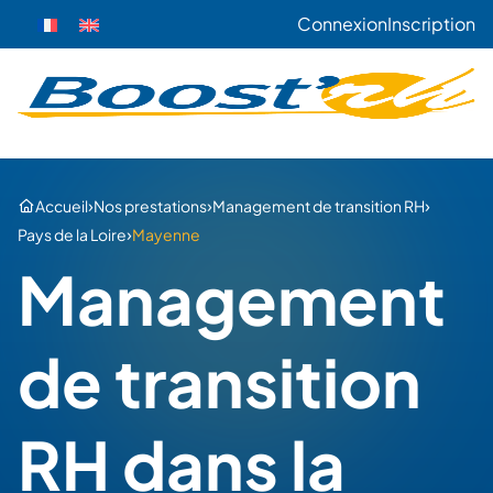
Connexion
Inscription
›
›
›
Accueil
Nos prestations
Management de transition RH
›
Pays de la Loire
Mayenne
Management
de transition
RH dans la