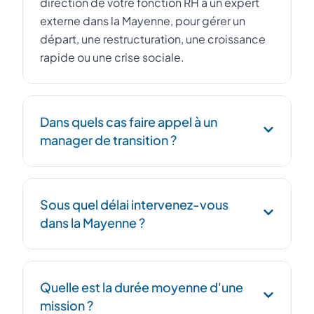
direction de votre fonction RH à un expert
externe dans la Mayenne, pour gérer un
départ, une restructuration, une croissance
rapide ou une crise sociale.
Dans quels cas faire appel à un
manager de transition ?
Remplacement urgent d'un DRH, conduite
Sous quel délai intervenez-vous
d'un PSE, intégration post-acquisition, mise
dans la Mayenne ?
en conformité sociale, ou structuration RH
lors d'une forte croissance.
Nous mobilisons un manager de transition
Quelle est la durée moyenne d'une
RH sous 48h. Notre réseau dans les Pays de
mission ?
la Loire nous permet une réactivité