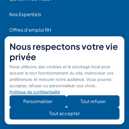
Nos Expert(e)s
Offres d’emploi RH
Contact
Nous respectons votre vie
56 Rue Raspail
privée
F92300 Levallois
+ 33 (0)1 42 70 97 20
Nous utilisons des cookies et le stockage local pour
Par email
assurer le bon fonctionnement du site, mémoriser vos
préférences et mesurer notre audience. Vous pouvez
Copyright © 2026 Boost'RH
Mentions légales
accepter, refuser ou personnaliser vos choix.
Groupe. Tous droits réservés.
Politique de confidentialité
Politique de confidentialité
Site
Développe
Personnaliser
Tout refuser
développé
mon site
par
Tout accepter