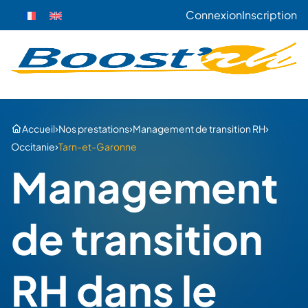
Connexion
Inscription
›
›
›
Accueil
Nos prestations
Management de transition RH
›
Occitanie
Tarn-et-Garonne
Management
de transition
RH dans le