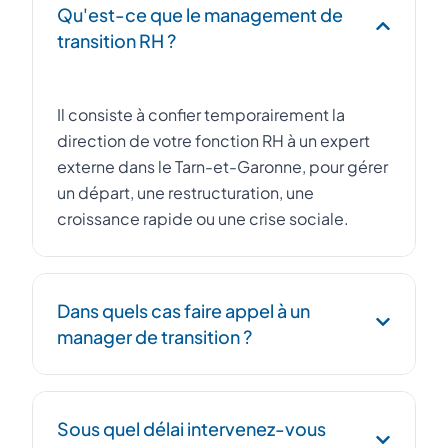
Qu'est-ce que le management de
transition RH ?
Il consiste à confier temporairement la
direction de votre fonction RH à un expert
externe dans le Tarn-et-Garonne, pour gérer
un départ, une restructuration, une
croissance rapide ou une crise sociale.
Dans quels cas faire appel à un
manager de transition ?
Remplacement urgent d'un DRH, conduite
Sous quel délai intervenez-vous
d'un PSE, intégration post-acquisition, mise