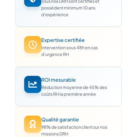
Tous nos DRH sont certifiés et
possèdent minimum 10 ans
d’expérience
Expertise certifiée
Intervention sous 48h en cas
d’urgence RH
ROI mesurable
Réduction moyenne de 45% des
coûts RH la première année
Qualité garantie
98% de satisfaction client sur nos
missions DRH