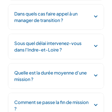
Dans quels cas faire appel à un
manager de transition ?
Remplacement urgent d'un DRH, conduite
Sous quel délai intervenez-vous
d'un PSE, intégration post-acquisition, mise
dans l'Indre-et-Loire ?
en conformité sociale, ou structuration RH
lors d'une forte croissance.
Nous mobilisons un manager de transition
Quelle est la durée moyenne d'une
RH sous 48h. Notre réseau en Centre-Val de
mission ?
Loire nous permet une réactivité maximale.
De 3 mois pour un remplacement
Comment se passe la fin de mission
temporaire à 12-18 mois pour une
?
transformation RH. La durée est ajustable