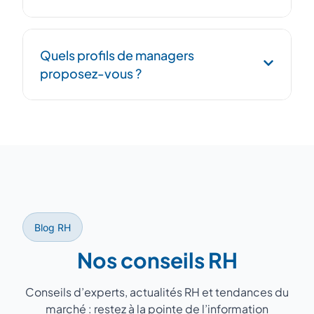
selon vos besoins.
Phase de transfert structurée :
Quels profils de managers
documentation des processus, passation au
proposez-vous ?
successeur et période de recouvrement
pour garantir la continuité.
D'anciens DRH avec 15 à 25 ans
d'expérience, ayant géré des équipes de 5
à 200 personnes dans des secteurs variés
(industrie, services, santé, distribution).
Blog RH
Nos conseils RH
Conseils d’experts, actualités RH et tendances du
marché : restez à la pointe de l’information