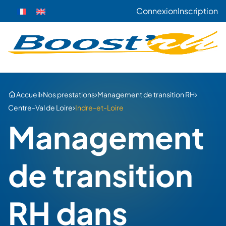
Connexion
Inscription
›
›
›
Accueil
Nos prestations
Management de transition RH
›
Centre-Val de Loire
Indre-et-Loire
Management
de transition
RH dans