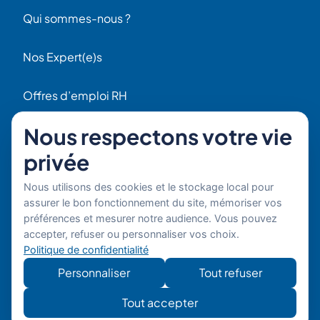
Qui sommes-nous ?
Nos Expert(e)s
Offres d’emploi RH
Contact
Nous respectons votre vie
56 Rue Raspail
privée
F92300 Levallois
+ 33 (0)1 42 70 97 20
Nous utilisons des cookies et le stockage local pour
Par email
assurer le bon fonctionnement du site, mémoriser vos
préférences et mesurer notre audience. Vous pouvez
Copyright © 2026 Boost'RH
Mentions légales
accepter, refuser ou personnaliser vos choix.
Groupe. Tous droits réservés.
Politique de confidentialité
Politique de confidentialité
Site
Développe
Personnaliser
Tout refuser
développé
mon site
par
Tout accepter