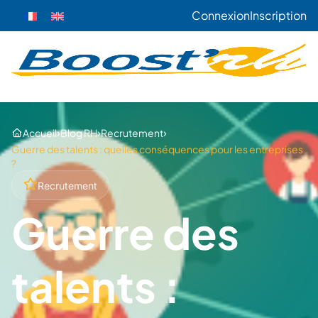
Connexion
Inscription
›
›
›
Accueil
Blog RH
Recrutement
Guerre des talents : quelles conséquences pour les entreprises
?
Recrutement
Guerre des
talents :