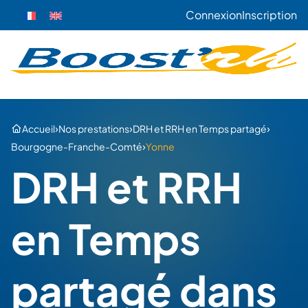
Connexion
Inscription
›
›
›
Accueil
Nos prestations
DRH et RRH en Temps partagé
›
Bourgogne-Franche-Comté
Yonne
DRH et RRH
en Temps
partagé dans