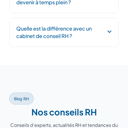
devenir à temps plein ?
réseau de +100 consultants nous permet
une réactivité maximale.
Oui, la mission peut évoluer. Vous pouvez
Quelle est la différence avec un
ajuster le rythme d'intervention ou passer
cabinet de conseil RH ?
temporairement à temps plein lors de
périodes critiques (PSE, CSE, audit…).
Le DRH à temps partagé assure la gestion
RH opérationnelle au quotidien, tandis qu'un
cabinet de conseil intervient
ponctuellement sur des problématiques
ciblées. Les deux sont complémentaires.
Blog RH
Nos conseils RH
Conseils d’experts, actualités RH et tendances du