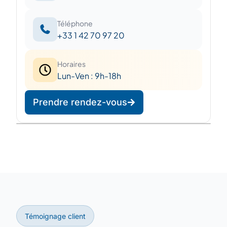
Téléphone
+33 1 42 70 97 20
Horaires
Lun-Ven : 9h-18h
Prendre rendez-vous
Leaflet
|
©
OpenStreetMap
©
CARTO
+
−
Témoignage client