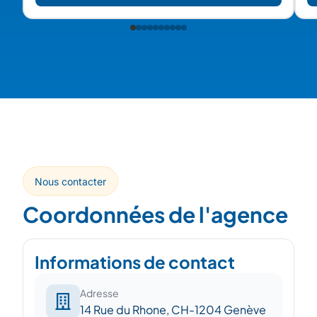
prestations de service dans le domaine de la gestion
sociale et de la Paie, de la Formation, du
Recrutement, de l’Administration du Personnel.
J’interviens auprès d'entreprises de toutes
dimensions, sans jamais perdre de vue la qualité de
service et le professionnalisme. En externalisation en
tant que RRH à temps partagé, j’ai toujours le même
engagement, la même fiabilité à vous proposer. Mes
valeurs sont la proximité, l 'engagement, le
professionnalisme et l 'optimisme.
Nous contacter
Coordonnées de l'agence
Informations de contact
Adresse
14 Rue du Rhone, CH-1204 Genève