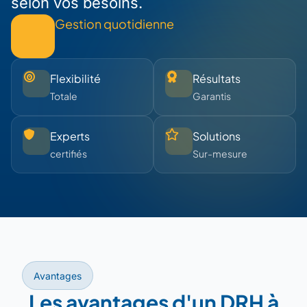
selon vos besoins.
Gestion quotidienne
Flexibilité
Résultats
Totale
Garantis
Experts
Solutions
certifiés
Sur-mesure
Avantages
Les avantages d'un DRH à