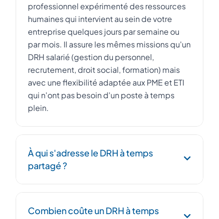
professionnel expérimenté des ressources
humaines qui intervient au sein de votre
entreprise quelques jours par semaine ou
par mois. Il assure les mêmes missions qu'un
DRH salarié (gestion du personnel,
recrutement, droit social, formation) mais
avec une flexibilité adaptée aux PME et ETI
qui n'ont pas besoin d'un poste à temps
plein.
À qui s'adresse le DRH à temps
partagé ?
Le DRH à temps partagé s'adresse aux PME,
Combien coûte un DRH à temps
startups et ETI de 10 à 500 salariés qui