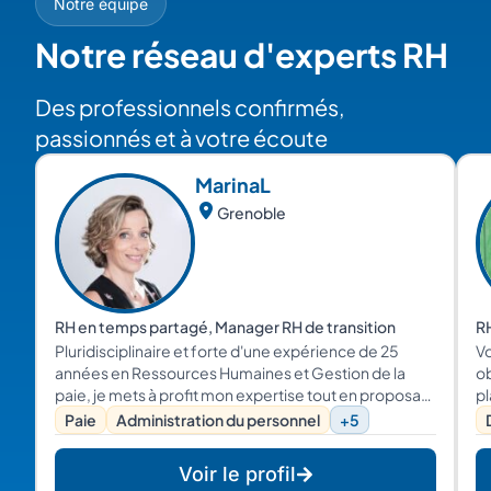
Notre équipe
Notre réseau d'experts RH
Des professionnels confirmés,
passionnés et à votre écoute
Marina
L
Grenoble
RH en temps partagé, Manager RH de transition
R
Pluridisciplinaire et forte d'une expérience de 25
Vo
années en Ressources Humaines et Gestion de la
ob
paie, je mets à profit mon expertise tout en proposant
pl
des prestations sur mesure, adaptées au projet et à
H
Paie
Administration du personnel
+5
l’environnement de l’entreprise porteuse de ce
projet. Je propose un accompagnement à la fois
Voir le profil
opérationnel, stratégique avec du conseil et des