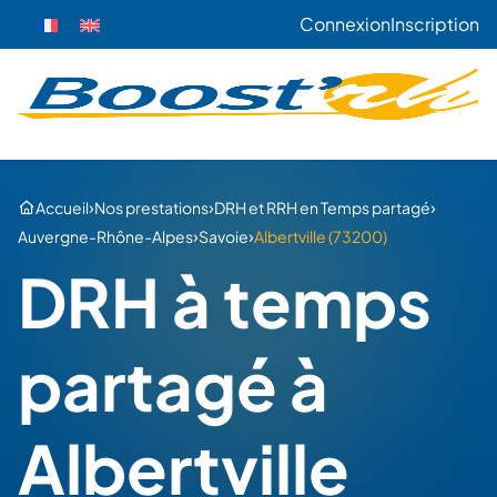
Connexion
Inscription
›
›
›
Accueil
Nos prestations
DRH et RRH en Temps partagé
›
›
Auvergne-Rhône-Alpes
Savoie
Albertville (73200)
DRH à temps
partagé à
Albertville