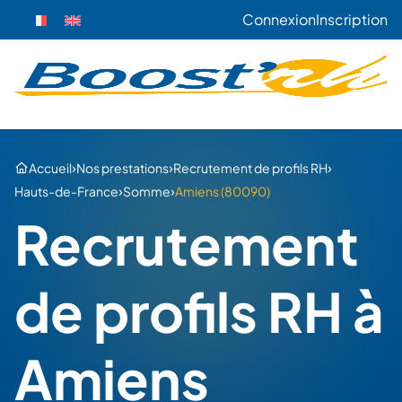
Connexion
Inscription
›
›
›
Accueil
Nos prestations
Recrutement de profils RH
›
›
Hauts-de-France
Somme
Amiens (80090)
Recrutement
de profils RH à
Amiens