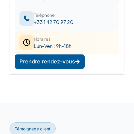
Téléphone
+33 1 42 70 97 20
Horaires
Lun-Ven : 9h-18h
Prendre rendez-vous
Leaflet
|
©
OpenStreetMap
©
CARTO
+
−
Témoignage client