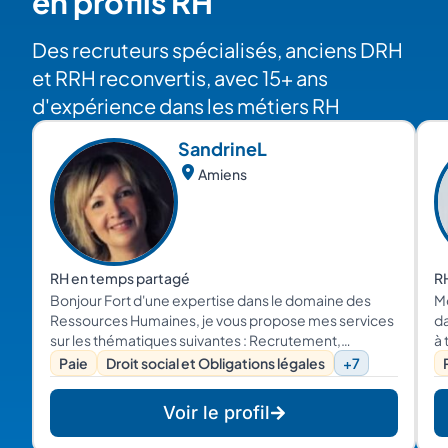
en profils RH
Des recruteurs spécialisés, anciens DRH
et RRH reconvertis, avec 15+ ans
d'expérience dans les métiers RH
Sandrine
L
Amiens
RH en temps partagé
RH
Bonjour Fort d'une expertise dans le domaine des
Mo
Ressources Humaines, je vous propose mes services
da
sur les thématiques suivantes : Recrutement,
à
Formation, Gestion des compétences et des
R
Paie
Droit social et Obligations légales
+7
carrières, Droit social, Supervision de la paie, Audit
RH, Conseil RH et Coaching. Contactez-moi.
Voir le profil