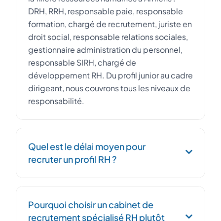
DRH, RRH, responsable paie, responsable
formation, chargé de recrutement, juriste en
droit social, responsable relations sociales,
gestionnaire administration du personnel,
responsable SIRH, chargé de
développement RH. Du profil junior au cadre
dirigeant, nous couvrons tous les niveaux de
responsabilité.
Quel est le délai moyen pour
recruter un profil RH ?
En moyenne, nous présentons une short-list
Pourquoi choisir un cabinet de
de 2 à 3 candidats qualifiés sous 2 à 3
recrutement spécialisé RH plutôt