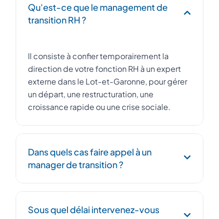
Qu'est-ce que le management de
transition RH ?
Il consiste à confier temporairement la
direction de votre fonction RH à un expert
externe dans le Lot-et-Garonne, pour gérer
un départ, une restructuration, une
croissance rapide ou une crise sociale.
Dans quels cas faire appel à un
manager de transition ?
Remplacement urgent d'un DRH, conduite
Sous quel délai intervenez-vous
d'un PSE, intégration post-acquisition, mise