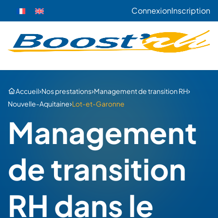
Connexion
Inscription
›
›
›
Accueil
Nos prestations
Management de transition RH
›
Nouvelle-Aquitaine
Lot-et-Garonne
Management
de transition
RH dans le