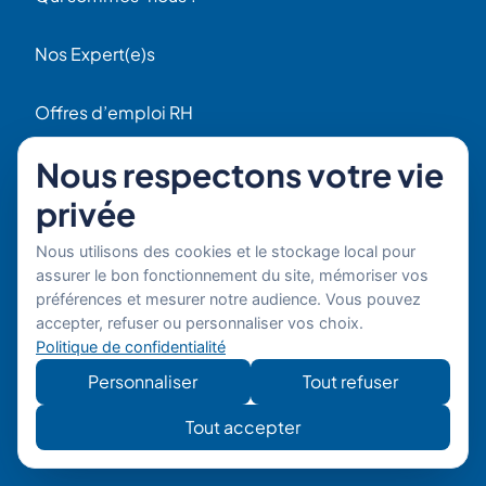
Nos Expert(e)s
Offres d’emploi RH
Contact
Nous respectons votre vie
56 Rue Raspail
privée
F92300 Levallois
+ 33 (0)1 42 70 97 20
Nous utilisons des cookies et le stockage local pour
Par email
assurer le bon fonctionnement du site, mémoriser vos
préférences et mesurer notre audience. Vous pouvez
Copyright © 2026 Boost'RH
Mentions légales
accepter, refuser ou personnaliser vos choix.
Groupe. Tous droits réservés.
Politique de confidentialité
Politique de confidentialité
Site
Développe
Personnaliser
Tout refuser
développé
mon site
par
Tout accepter