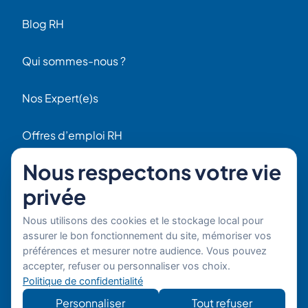
Blog RH
Qui sommes-nous ?
Nos Expert(e)s
Offres d’emploi RH
Contact
Nous respectons votre vie
56 Rue Raspail
privée
F92300 Levallois
+ 33 (0)1 42 70 97 20
Nous utilisons des cookies et le stockage local pour
Par email
assurer le bon fonctionnement du site, mémoriser vos
préférences et mesurer notre audience. Vous pouvez
Copyright © 2026 Boost'RH
Mentions légales
accepter, refuser ou personnaliser vos choix.
Politique de confidentialité
Groupe. Tous droits réservés.
Politique de confidentialité
Site
Développe
Personnaliser
Tout refuser