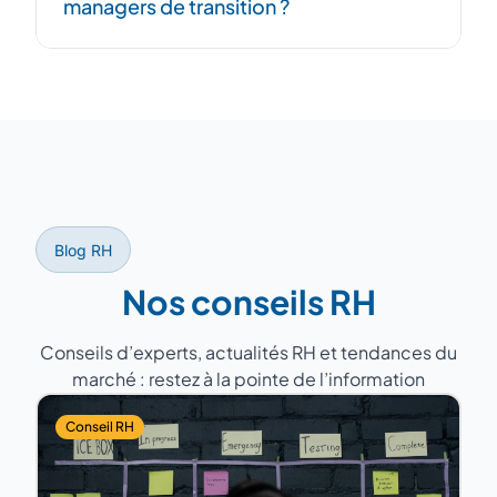
managers de transition ?
successeur et période de recouvrement
pour garantir la continuité.
D'anciens DRH avec 15 à 25 ans
d'expérience, ayant géré des équipes de 5
à 200 personnes dans des secteurs variés
(industrie, services, santé, distribution).
Blog RH
Nos conseils RH
Conseils d’experts, actualités RH et tendances du
marché : restez à la pointe de l’information
Conseil RH