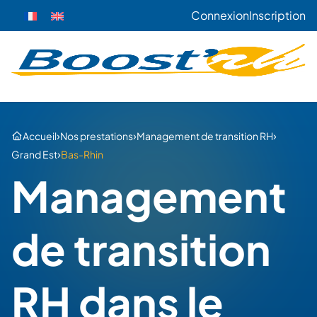
Connexion
Inscription
›
›
›
Accueil
Nos prestations
Management de transition RH
›
Grand Est
Bas-Rhin
Management
de transition
RH dans le