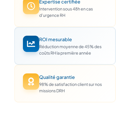
Expertise certifiée
Intervention sous 48h en cas
d’urgence RH
ROI mesurable
Réduction moyenne de 45% des
coûts RH la première année
Qualité garantie
98% de satisfaction client sur nos
missions DRH