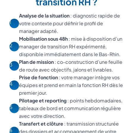
transition RH ?
Analyse de la situation
: diagnostic rapide de
1
votre contexte pour définir le profil de
manager adapté.
Mobilisation sous 48h
: mise à disposition d’un
2
manager de transition RH expérimenté,
disponible immédiatement dans le Bas-Rhin.
Plan de mission
: co-construction d’une feuille
3
de route avec objectifs, jalons et livrables.
Prise de fonction
: votre manager intègre vos
4
équipes et prend en main la fonction RH dès le
premier jour.
Pilotage et reporting
: points hebdomadaires,
5
tableaux de bord et communication régulière
avec votre direction.
Transfert et clôture
: transmission structurée
6
des dossiers et accompagnement de votre