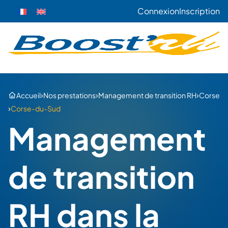
Connexion
Inscription
›
›
›
Accueil
Nos prestations
Management de transition RH
Corse
›
Corse-du-Sud
Management
de transition
RH dans la