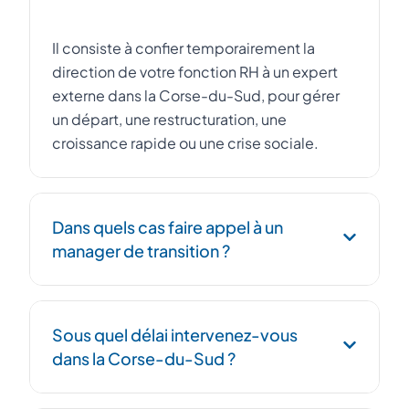
Il consiste à confier temporairement la
direction de votre fonction RH à un expert
externe dans la Corse-du-Sud, pour gérer
un départ, une restructuration, une
croissance rapide ou une crise sociale.
Dans quels cas faire appel à un
manager de transition ?
Remplacement urgent d'un DRH, conduite
Sous quel délai intervenez-vous
d'un PSE, intégration post-acquisition, mise
dans la Corse-du-Sud ?
en conformité sociale, ou structuration RH
lors d'une forte croissance.