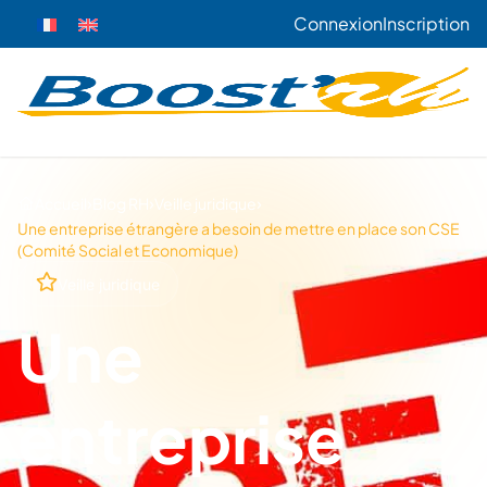
Connexion
Inscription
›
›
›
Accueil
Blog RH
Veille juridique
Une entreprise étrangère a besoin de mettre en place son CSE
(Comité Social et Economique)
Veille juridique
Une
entreprise