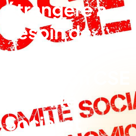
étrangère a
besoin de
mettre en
place son CSE
(Comité
Social et