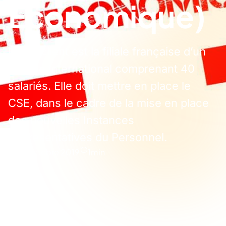
Economique)
Notre client est la filiale française d’un
groupe international comprenant 40
salariés. Elle doit mettre en place le
CSE, dans le cadre de la mise en place
des nouvelles Instances
Représentatives du Personnel.
25 octobre 2019
1
min