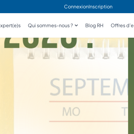
Connexion
Inscription
xpert(e)s
Qui sommes-nous ?
Blog RH
Offres d’
t