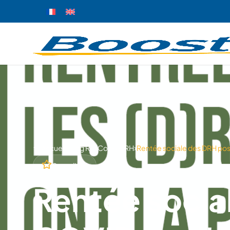
›
›
›
Accueil
Blog RH
Conseil RH
Rentée sociale des DRH po
Conseil RH
Rentée socia