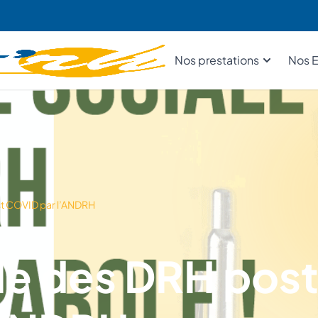
Nos prestations
Nos E
st COVID par l’ANDRH
le des DRH pos