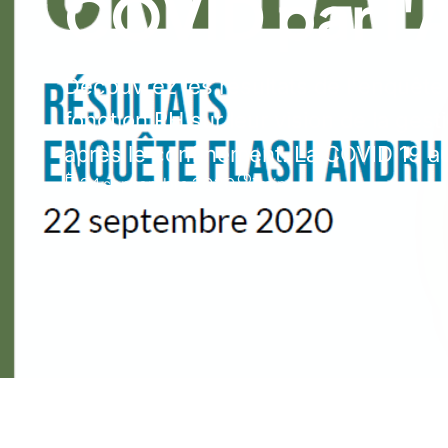
COVID par l
Découvrez les résultats de l'enquête
fonction RH sur leur vision de la g
après le confinement. La COVID 19 aur
24 septembre 2020
1
min