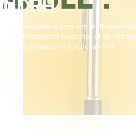
'ANDRH
 ANDRH réalisée auprès des professionnels 
estion des Ressources Humaines et du mana
ait-elle révolutionné la fonction RH?