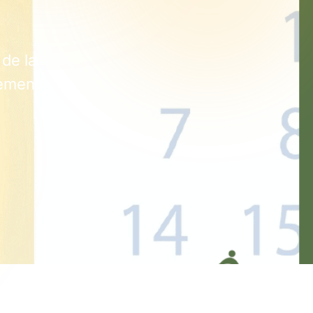
de la
gement