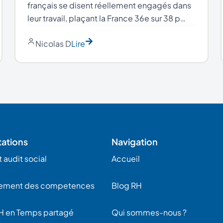
français se disent réellement engagés dans
leur travail, plaçant la France 36e sur 38 p…
Nicolas D
Lire
tations
Navigation
 audit social
Accueil
ement des competences
Blog RH
H en Temps partagé
Qui sommes-nous ?