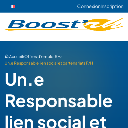
Connexion
Inscription
›
›
Accueil
Offres d’emploi RH
Un.e Responsable lien social et partenariats F/H
Un.e
Responsable
lien social et