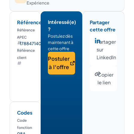
Expérience
Intéressé(e)
Références
Partager
?
cette offre
Référence
Postulez dès
APEC
Partager
maintenant à
178847140W
cette offre
sur
Référence
LinkedIn
client
Postuler
à l'offre
Copier
le lien
Codes
Code
fonction
08A