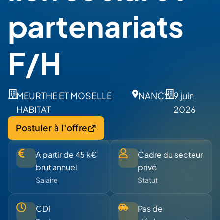
partenariats
F/H
MEURTHE ET MOSELLE
NANCY
9 juin
HABITAT
2026
Postuler à l'offre
A partir de 45 k€
Cadre du secteur
brut annuel
privé
Salaire
Statut
CDI
Pas de