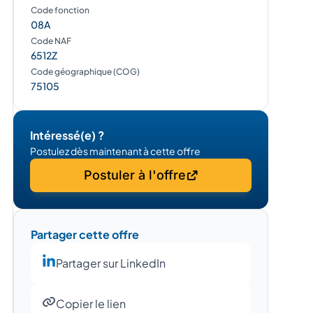
Code fonction
08A
Code NAF
6512Z
Code géographique (COG)
75105
Intéressé(e) ?
Postulez dès maintenant à cette offre
Postuler à l'offre
Partager cette offre
Partager sur LinkedIn
Copier le lien