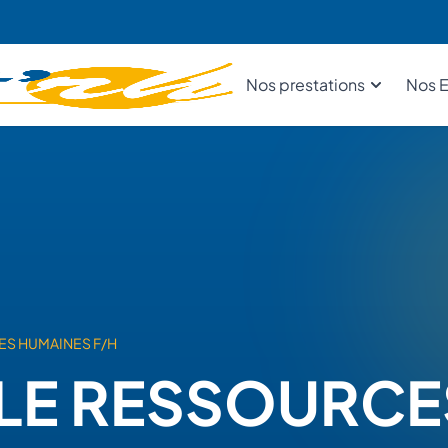
Nos prestations
Nos E
S HUMAINES F/H
LE RESSOURCE