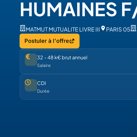
HUMAINES F
MATMUT MUTUALITE LIVRE III
PARIS 05
Postuler à l'offre
32 - 48 k€ brut annuel
Salaire
CDI
Durée