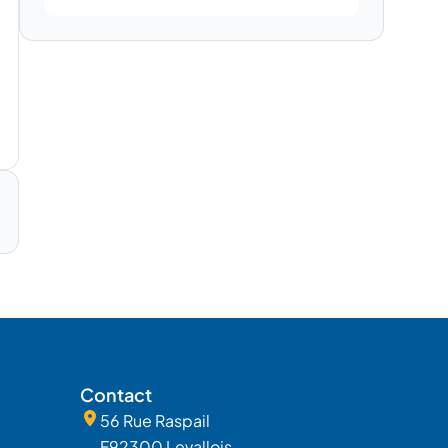
Contact
56 Rue Raspail
F92300 Levallois